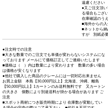
遠慮ください
●又ご注文頂
る場合もござ
在庫確認のう
■海外からの
■ネットから
すが 別紙必
●注文時での注意
■大きな数量でのご注文でも単価が変わらないシステムにな
っております メールにて価格訂正してご連絡いたします
■価格は（ ）内は数量により変わります 数量の多い場合
は価格が安くなります
●他社で購入した商品のクレームには一切対応出来ません
お買上金額 本島【30,000円以上】北海道、沖縄、離島
【50,000円以上】1カートンのみ送料無料です 又カートン
の大きさ 個数により別途送料が掛かる場合があります ご
注意
■スポット商材につき販売時期により 在庫数が変動してい
る場合や完売の際はご了承下さい。 ■代引き不可です