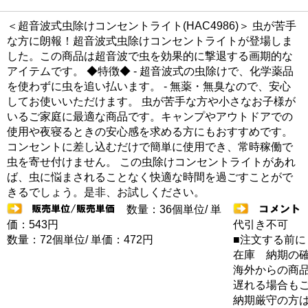
＜超音波式虫除けコンセントライト(HAC4986)＞ 虫が苦手
な方に朗報！超音波式虫除けコンセントライトが登場しま
した。この商品は超音波で虫を効果的に撃退する画期的な
アイテムです。 ◆特徴◆ - 超音波式の虫除けで、化学薬品
を使わずに虫を追い払います。 - 無薬・無臭なので、安心
してお使いいただけます。 虫が苦手な方や小さなお子様が
いるご家庭に最適な商品です。キャンプやアウトドアでの
使用や夜寝るときの安心感を求める方にもおすすめです。
コンセントに差し込むだけで簡単に使用でき、常時稼働で
虫を寄せ付けません。 この虫除けコンセントライトがあれ
ば、虫に悩まされることなく快適な時間を過ごすことがで
きるでしょう。是非、お試しください。
数量：36個単位/ 単
価：543円
代引き不可
数量：72個単位/ 単価：472円
■注文する前に
在庫 納期の
海外からの商品
遅れる場合も
納期厳守の方