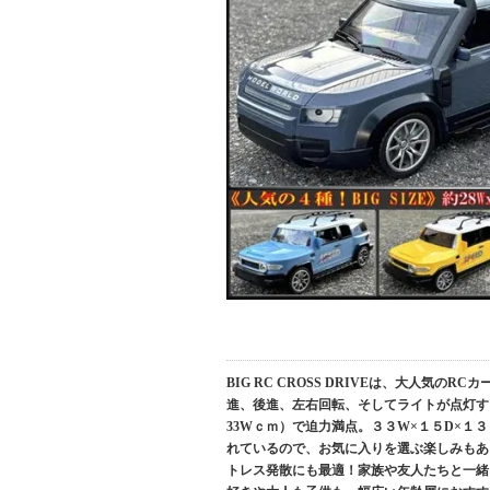
BIG RC CROSS DRIVEは、大人気
進、後進、左右回転、そしてライトが点灯するな
33Wｃｍ）で迫力満点。３３W×１５D×
れているので、お気に入りを選ぶ楽しみもありま
トレス発散にも最適！家族や友人たちと一緒