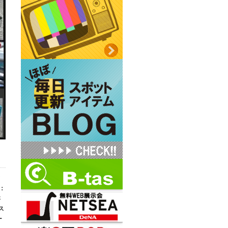
：
さ
ス
ー