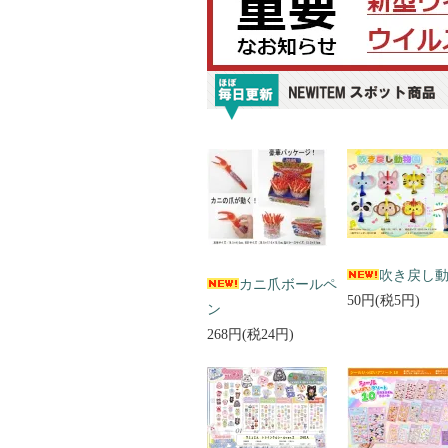
吹き戻し
カニ爪ボールペ
50円(税5円)
ン
268円(税24円)