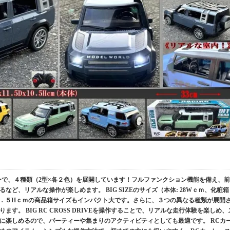
のRCカーで、４種類（2型×各２色）を展開しています！フルファンクション機能を備え、前
ど、リアルな操作が楽しめます。 BIG SIZEのサイズ（本体: 28Wｃｍ、化粧箱
１３．５Hｃｍの商品箱サイズもインパクト大です。さらに、３つの異なる種類が展開
す。 BIG RC CROSS DRIVEを操作することで、リアルな走行体験を楽しめ、
に楽しめるので、パーティーや集まりのアクティビティとしても最適です。 RCカ