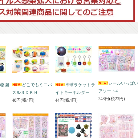
シールいっぱ
動物園
どこでもミニパ
卓球ラケットラ
アソート4
ズル３ＤＫＨ
イトキーホルダー
248円(税23円)
48円(税4円)
44円(税4円)