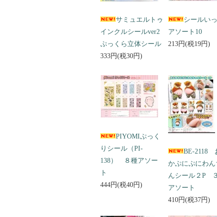
サミュエルトゥ
シールい
インクルシールver2
アソート10
ぷっくら立体シール
213円(税19円)
333円(税30円)
PIYOMIぷっく
りシール（PI-
BE-2118
138） ８種アソー
かぷにぷにわん
ト
んシール２P 
444円(税40円)
アソート
410円(税37円)