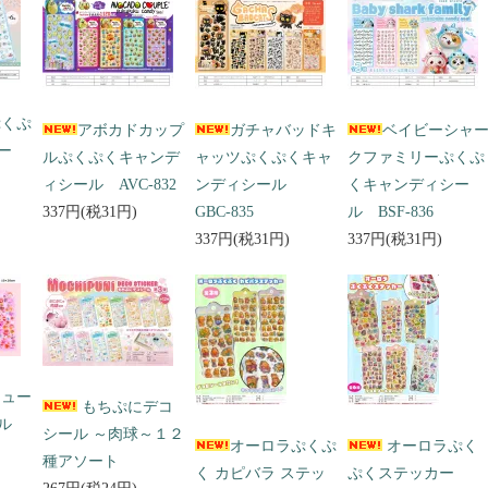
ぷくぷ
アボカドカップ
ガチャバッドキ
ベイビーシャ
ー
ルぷくぷくキャンデ
ャッツぷくぷくキャ
クファミリーぷくぷ
ィシール AVC-832
ンディシール
くキャンディシー
337円(税31円)
GBC-835
ル BSF-836
337円(税31円)
337円(税31円)
キュー
もちぷにデコ
ール
シール ～肉球～１２
オーロラぷくぷ
オーロラぷく
種アソート
く カピバラ ステッ
ぷくステッカー