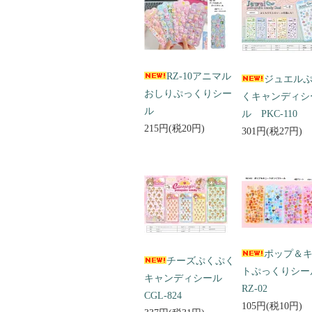
RZ-10アニマル
ジュエル
おしりぷっくりシー
くキャンディシ
ル
ル PKC-110
215円(税20円)
301円(税27円)
ポップ＆
チーズぷくぷく
トぷっくりシ
キャンディシール
RZ-02
CGL-824
105円(税10円)