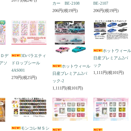
267円(税24円)
カー BE-2108
BE-2107
206円(税19円)
206円(税19円)
ホットウィー
３Ｄデ
3Dバラエティ
日産プレミアム2パ
アソ
ドロップシール
ック
ホットウィール
4AS001
1,111円(税101円)
日産プレミアム2パ
270円(税25円)
ック-2
1,111円(税101円)
モンコレＭＳシ