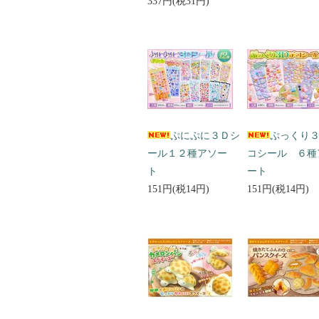
337円(税31円)
ぷにぷに３Ｄシ
ぷっくり
ール１２種アソー
コシール ６種
ト
ート
151円(税14円)
151円(税14円)