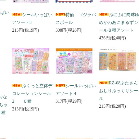
っぱい
シールいっぱい
特価 ゴジラバ
ぷにぷに肉球
アソート8
スボール
めかわあにまるずシ
213円(税19円)
308円(税28円)
ール８種アソート
436円(税40円)
RZ-08ぶたさん
ぷくっと立体デ
シールいっぱい
おしりぷっくりシー
コレーションシール
アソート４
 おな
ル
2 ６種
317円(税29円)
ちゃ
215円(税20円)
213円(税19円)
３種