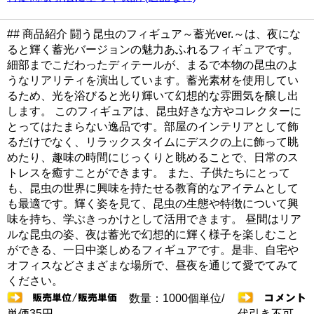
## 商品紹介 闘う昆虫のフィギュア～蓄光ver.～は、夜にな
ると輝く蓄光バージョンの魅力あふれるフィギュアです。
細部までこだわったディテールが、まるで本物の昆虫のよ
うなリアリティを演出しています。蓄光素材を使用してい
るため、光を浴びると光り輝いて幻想的な雰囲気を醸し出
します。 このフィギュアは、昆虫好きな方やコレクターに
とってはたまらない逸品です。部屋のインテリアとして飾
るだけでなく、リラックスタイムにデスクの上に飾って眺
めたり、趣味の時間にじっくりと眺めることで、日常のス
トレスを癒すことができます。 また、子供たちにとって
も、昆虫の世界に興味を持たせる教育的なアイテムとして
も最適です。輝く姿を見て、昆虫の生態や特徴について興
味を持ち、学ぶきっかけとして活用できます。 昼間はリア
ルな昆虫の姿、夜は蓄光で幻想的に輝く様子を楽しむこと
ができる、一日中楽しめるフィギュアです。是非、自宅や
オフィスなどさまざまな場所で、昼夜を通じて愛でてみて
ください。
数量：1000個単位/
単価35円
代引き不可