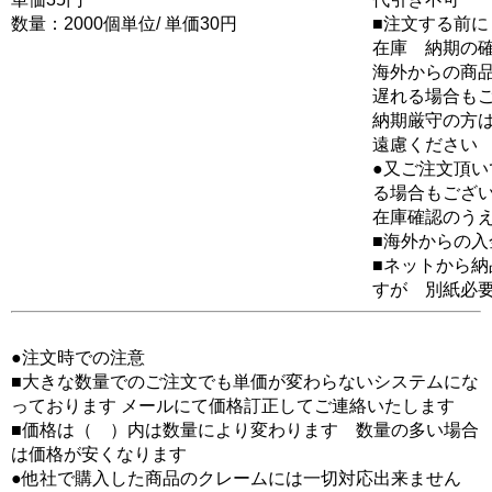
数量：2000個単位/ 単価30円
■注文する前に
在庫 納期の
海外からの商品
遅れる場合も
納期厳守の方
遠慮ください
●又ご注文頂
る場合もござ
在庫確認のう
■海外からの
■ネットから
すが 別紙必
●注文時での注意
■大きな数量でのご注文でも単価が変わらないシステムにな
っております メールにて価格訂正してご連絡いたします
■価格は（ ）内は数量により変わります 数量の多い場合
は価格が安くなります
●他社で購入した商品のクレームには一切対応出来ません