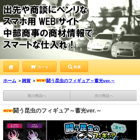
カート
検索
ホーム
＞
雑貨
＞
闘う昆虫のフィギュア～蓄光ver.～
前の商品へ
次の商品へ
闘う昆虫のフィギュア～蓄光ver.～