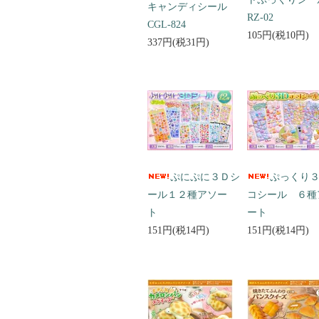
キャンディシール
RZ-02
CGL-824
105円(税10円)
337円(税31円)
ぷにぷに３Ｄシ
ぷっくり
ール１２種アソー
コシール ６種
ト
ート
151円(税14円)
151円(税14円)