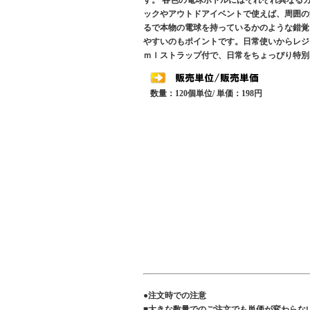
す。 各色の電球ボトルにはそれぞれ異なる
ックやアウトドアイベントで使えば、周囲の
るで本物の電球を持っているかのような錯覚
やすいのもポイントです。日常使いからレジ
ｍｌストラップ付で、日常をちょっぴり特別
数量：120個単位/ 単価：198円
●注文時での注意
■大きな数量でのご注文でも単価が変わらな