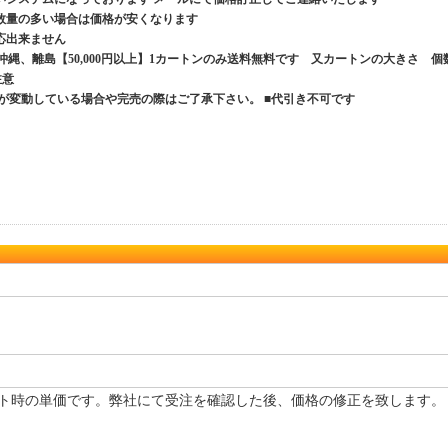
数量の多い場合は価格が安くなります
応出来ません
、沖縄、離島【50,000円以上】1カートンのみ送料無料です 又カートンの大きさ 個
ご注意
が変動している場合や完売の際はご了承下さい。 ■代引き不可です
ト時の単価です。弊社にて受注を確認した後、価格の修正を致します。