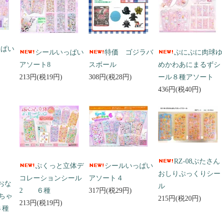
っぱい
シールいっぱい
特価 ゴジラバ
ぷにぷに肉球
アソート8
スボール
めかわあにまるずシ
213円(税19円)
308円(税28円)
ール８種アソート
436円(税40円)
RZ-08ぶたさん
ぷくっと立体デ
シールいっぱい
おしりぷっくりシー
コレーションシール
アソート４
 おな
ル
2 ６種
317円(税29円)
ちゃ
215円(税20円)
213円(税19円)
３種