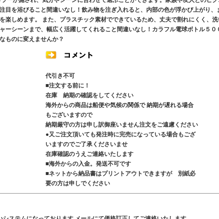
カラーが施され、気分やシーンに合わせて選ぶことができます。家族や友人とのピク
注目を浴びること間違いなし！飲み物を注ぎ入れると、内部の色が浮かび上がり、
を楽しめます。 また、プラスチック素材でできているため、丈夫で割れにくく、洗
ャーシーンまで、幅広く活躍してくれること間違いなし！カラフル電球ボトル５０
なものに変えませんか？
代引き不可
■注文する前に！
在庫 納期の確認をしてください
海外からの商品は船便や気候の関係で 納期が遅れる場合
もございますので
納期厳守の方は申し訳御座いません注文をご遠慮ください
●又ご注文頂いても発注時に完売になっている場合もござ
いますのでご了承くださいませ
在庫確認のうえご連絡いたします
■海外からの入金。発送不可です
■ネットから納品書はプリントアウトできますが 別紙必
要の方は申しでください
いシステムになっております メールにて価格訂正してご連絡いたします