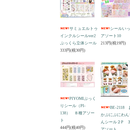
サミュエルトゥ
シールい
インクルシールver2
アソート10
ぷっくら立体シール
213円(税19円)
333円(税30円)
PIYOMIぷっく
りシール（PI-
BE-2118
138） ８種アソー
かぷにぷにわん
ト
んシール２P 
444円(税40円)
アソート