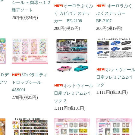
シール ～肉球～１２
オーロラぷくぷ
オーロラぷく
種アソート
く カピバラ ステッ
ぷくステッカー
267円(税24円)
カー BE-2108
BE-2107
206円(税19円)
206円(税19円)
ホットウィー
３Ｄデ
3Dバラエティ
日産プレミアム2パ
アソ
ドロップシール
ック
ホットウィール
4AS001
1,111円(税101円)
日産プレミアム2パ
270円(税25円)
ック-2
1,111円(税101円)