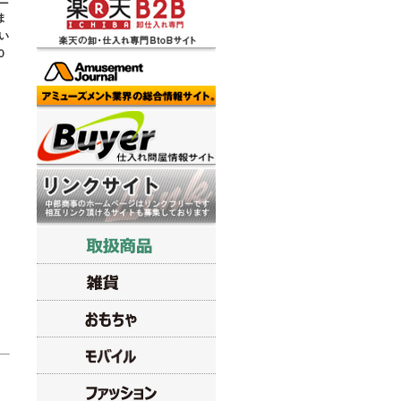
ニ
ま
い
０