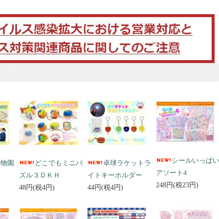
シールいっぱ
動物園
どこでもミニパ
卓球ラケットラ
アソート4
ズル３ＤＫＨ
イトキーホルダー
248円(税23円)
48円(税4円)
44円(税4円)