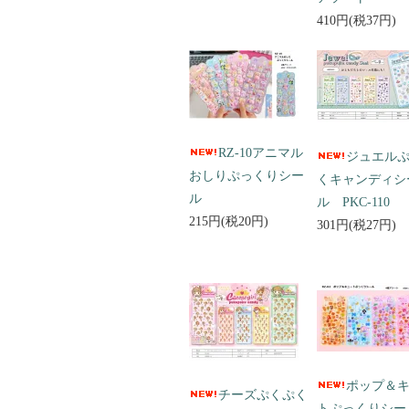
410円(税37円)
RZ-10アニマル
ジュエル
おしりぷっくりシー
くキャンディシ
ル
ル PKC-110
215円(税20円)
301円(税27円)
ポップ＆
チーズぷくぷく
トぷっくりシ