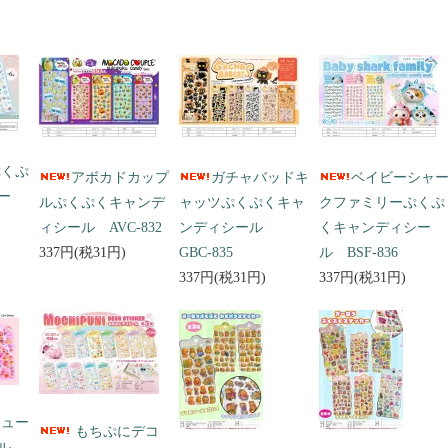
ぷくぷ
アボカドカップ
ガチャバッドキ
ベイビーシャ
ー
ルぷくぷくキャンデ
ャッツぷくぷくキャ
クファミリーぷくぷ
ィシール AVC-832
ンディシール
くキャンディシー
337円(税31円)
GBC-835
ル BSF-836
337円(税31円)
337円(税31円)
キュー
もちぷにデコ
ール