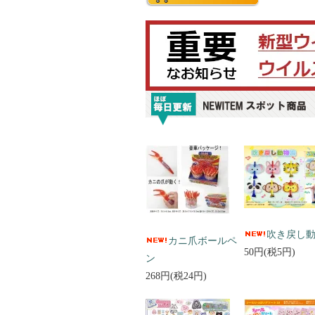
吹き戻し
カニ爪ボールペ
50円(税5円)
ン
268円(税24円)