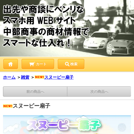
カート
検索
ホーム
＞
雑貨
＞
スヌーピー扇子
前の商品へ
次の商品へ
スヌーピー扇子