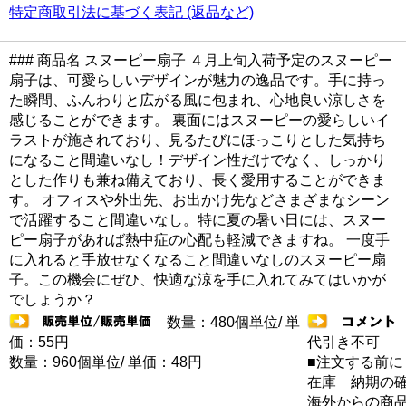
特定商取引法に基づく表記 (返品など)
### 商品名 スヌーピー扇子 ４月上旬入荷予定のスヌーピー
扇子は、可愛らしいデザインが魅力の逸品です。手に持っ
た瞬間、ふんわりと広がる風に包まれ、心地良い涼しさを
感じることができます。 裏面にはスヌーピーの愛らしいイ
ラストが施されており、見るたびにほっこりとした気持ち
になること間違いなし！デザイン性だけでなく、しっかり
とした作りも兼ね備えており、長く愛用することができま
す。 オフィスや外出先、お出かけ先などさまざまなシーン
で活躍すること間違いなし。特に夏の暑い日には、スヌー
ピー扇子があれば熱中症の心配も軽減できますね。 一度手
に入れると手放せなくなること間違いなしのスヌーピー扇
子。この機会にぜひ、快適な涼を手に入れてみてはいかが
でしょうか？
数量：480個単位/ 単
価：55円
代引き不可
数量：960個単位/ 単価：48円
■注文する前に
在庫 納期の
海外からの商品