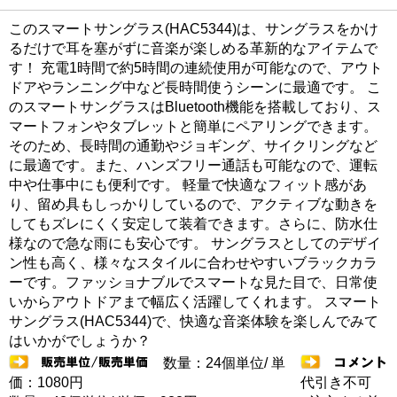
このスマートサングラス(HAC5344)は、サングラスをかけ
るだけで耳を塞がずに音楽が楽しめる革新的なアイテムで
す！ 充電1時間で約5時間の連続使用が可能なので、アウト
ドアやランニング中など長時間使うシーンに最適です。 こ
のスマートサングラスはBluetooth機能を搭載しており、ス
マートフォンやタブレットと簡単にペアリングできます。
そのため、長時間の通勤やジョギング、サイクリングなど
に最適です。また、ハンズフリー通話も可能なので、運転
中や仕事中にも便利です。 軽量で快適なフィット感があ
り、留め具もしっかりしているので、アクティブな動きを
してもズレにくく安定して装着できます。さらに、防水仕
様なので急な雨にも安心です。 サングラスとしてのデザイ
ン性も高く、様々なスタイルに合わせやすいブラックカラ
ーです。ファッショナブルでスマートな見た目で、日常使
いからアウトドアまで幅広く活躍してくれます。 スマート
サングラス(HAC5344)で、快適な音楽体験を楽しんでみて
はいかがでしょうか？
数量：24個単位/ 単
価：1080円
代引き不可