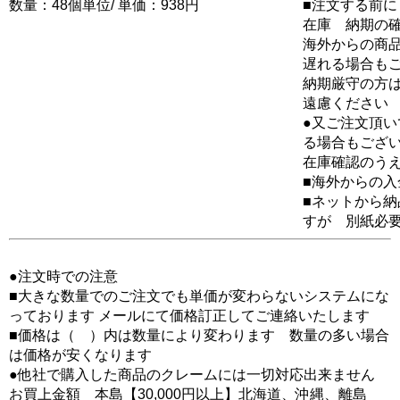
数量：48個単位/ 単価：938円
■注文する前に
在庫 納期の
海外からの商品
遅れる場合も
納期厳守の方
遠慮ください
●又ご注文頂
る場合もござ
在庫確認のう
■海外からの
■ネットから
すが 別紙必
●注文時での注意
■大きな数量でのご注文でも単価が変わらないシステムにな
っております メールにて価格訂正してご連絡いたします
■価格は（ ）内は数量により変わります 数量の多い場合
は価格が安くなります
●他社で購入した商品のクレームには一切対応出来ません
お買上金額 本島【30,000円以上】北海道、沖縄、離島