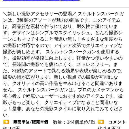
＼新しい撮影アクセサリーの登場／ スケルトンスパークガ
ンは、3種類のアソートが魅力の商品です。このアイテム
は、高品質な素材で作られており、耐久性に優れていま
す。デザインはシンプルでスタイリッシュ、どんな撮影シ
ーンにもマッチすること間違い無し！さまざまな角度から
の撮影に対応するので、アイデア次第でクリエイティブな
撮影が楽しめます。 スケルトンスパークガンを使用する
と、撮影効率が格段に向上します。軽量かつ使いやすいの
で、長時間の撮影でも疲れにくく、ストレスフリー。ま
た、3種類のアソートで異なる効果や表現が楽しめるので、
撮影の幅が広がります。新しい視点での撮影が可能にな
り、クオリティの高い作品を生み出せること間違いありま
せん。 スケルトンスパークガンは、プロのカメラマンから
初心者まで幅広いユーザーにおすすめのアイテムです。撮
影がもっと楽しく、クリエイティブになること間違いな
し！是非、あなたの撮影スタイルに取り入れてみてくださ
い。
数量：144個単位/ 単
価100円
代引き不可