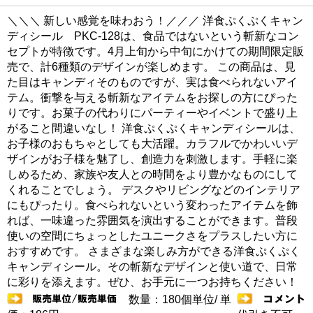
＼＼＼ 新しい感覚を味わおう！／／／ 洋食ぷくぷくキャン
ディシール PKC-128は、食品ではないという斬新なコン
セプトが特徴です。4月上旬から中旬にかけての期間限定販
売で、計6種類のデザインが楽しめます。 この商品は、見
た目はキャンディそのものですが、実は食べられないアイ
テム。衝撃を与える斬新なアイテムをお探しの方にぴった
りです。お菓子の代わりにパーティーやイベントで盛り上
がること間違いなし！ 洋食ぷくぷくキャンディシールは、
お子様のおもちゃとしても大活躍。カラフルでかわいいデ
ザインがお子様を魅了し、創造力を刺激します。手軽に楽
しめるため、家族や友人との時間をより豊かなものにして
くれることでしょう。 デスクやリビングなどのインテリア
にもぴったり。食べられないという変わったアイテムを飾
れば、一味違った雰囲気を演出することができます。普段
使いの空間にちょっとしたユニークさをプラスしたい方に
おすすめです。 さまざまな楽しみ方ができる洋食ぷくぷく
キャンディシール。その斬新なデザインと使い道で、日常
に彩りを添えます。ぜひ、お手元に一つお持ちください！
数量：180個単位/ 単