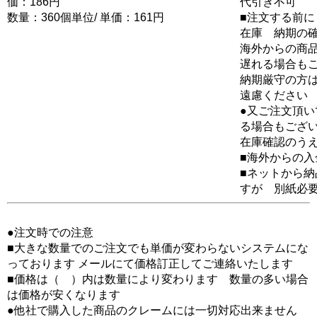
価：186円
代引き不可
数量：360個単位/ 単価：161円
■注文する前に
在庫 納期の
海外からの商品
遅れる場合も
納期厳守の方
遠慮ください
●又ご注文頂
る場合もござ
在庫確認のう
■海外からの
■ネットから
すが 別紙必
●注文時での注意
■大きな数量でのご注文でも単価が変わらないシステムにな
っております メールにて価格訂正してご連絡いたします
■価格は（ ）内は数量により変わります 数量の多い場合
は価格が安くなります
●他社で購入した商品のクレームには一切対応出来ません