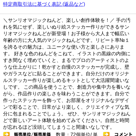
特定商取引法に基づく表記 (返品など)
＼サンリオマジックねんど、楽しい創作体験を！／ 手の汚
れを気にせず、楽しいぬり絵ステッカー作りができるサン
リオマジックねんどが新登場！お子様から大人まで幅広い
年齢の方に大人気のマジックねんどです。リピート率№１
を誇るその魅力は、ユニークな使い方と楽しさにありま
す。 好きな色のねんどをこねて、イラストの黒線の内側に
すき間なく埋めていくと、まるでプロのアーティストのよ
うな仕上がりに！乾かすと自慢のステッカーが完成し、壁
やガラスなどに貼ることができます。自分だけのオリジナ
ルステッカー作りが楽しめるキットとして大活躍間違いな
しです。 この商品を使うことで、創造力や集中力を養いな
がら、作品作りの楽しさを味わうことができます。自分で
作ったステッカーを飾って、お部屋をオリジナルなデザイ
ンで彩ることで、日常がより楽しく、クリエイティブな気
分に包まれることでしょう。 ぜひ、サンリオマジックねん
どで新しいアート体験を始めてみてください。自然と時間
が忘れるほど没頭してしまうこと間違いなしです。
数量：72個単位/ 単