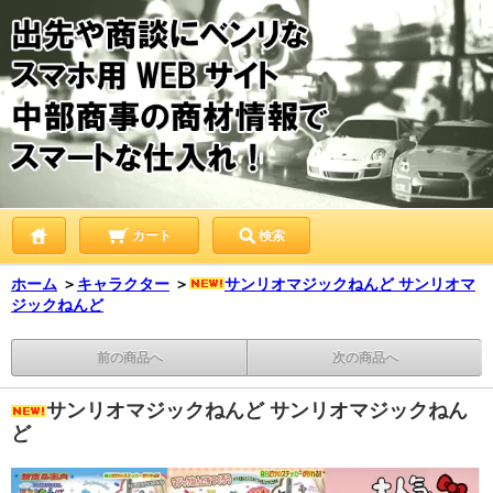
カート
検索
ホーム
＞
キャラクター
＞
サンリオマジックねんど サンリオマ
ジックねんど
前の商品へ
次の商品へ
サンリオマジックねんど サンリオマジックねん
ど