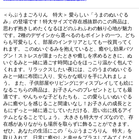
＜らぶうまごろりん 特大＞ 愛らしい「うまのぬいぐる
み」の登場です！特大サイズで存在感抜群のこの商品は、
思わず抱きしめたくなるほどのふわふわの触り心地が魅力
です。2種のデザインから選べるのもポイントの一つ。どち
らも可愛らしく、部屋のインテリアとしても一役買ってく
れます。 このぬいぐるみを抱えていると、癒やし効果バツ
グン！ストレスが溜まったときや癒しを求めるときに、ぬ
いぐるみと一緒に過ごす時間は心をほっこり温かく包んで
くれます。リラックスしたい夜には、このうまのぬいぐる
みと一緒に布団に入り、安らかな眠りを手に入れましょ
う。 また、子供部屋やリビングにディスプレイしても絵に
なるこちらの商品は、お子さんへのプレゼントとしても最
適です。やんちゃな子どもたちも、この愛らしいぬいぐる
みに癒やしを感じること間違いなし！お子さんの成長とと
もにずっと一緒に過ごしていただける、思い出に残るアイ
テムとなることでしょう。 大きさも特大サイズなので、存
在感がありながらも場所を取らずに飾ることができます。
ぜひ、あなたの生活にこの「らぶうまごろりん 特大」を
取り入れて、日常に癒やしと幸せをプラスしてみてくださ