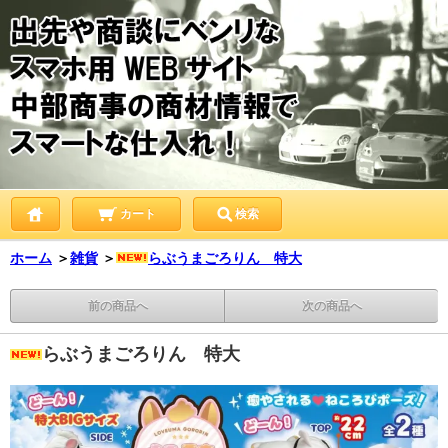
カート
検索
ホーム
＞
雑貨
＞
らぶうまごろりん 特大
前の商品へ
次の商品へ
らぶうまごろりん 特大