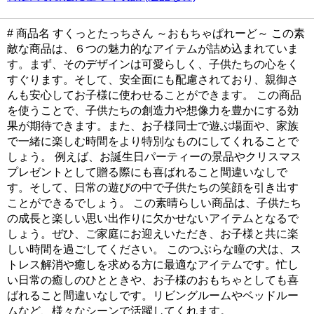
# 商品名 すくっとたっちさん ～おもちゃぱれーど～ この素
敵な商品は、６つの魅力的なアイテムが詰め込まれていま
す。まず、そのデザインは可愛らしく、子供たちの心をく
すぐります。そして、安全面にも配慮されており、親御さ
んも安心してお子様に使わせることができます。 この商品
を使うことで、子供たちの創造力や想像力を豊かにする効
果が期待できます。また、お子様同士で遊ぶ場面や、家族
で一緒に楽しむ時間をより特別なものにしてくれることで
しょう。 例えば、お誕生日パーティーの景品やクリスマス
プレゼントとして贈る際にも喜ばれること間違いなしで
す。そして、日常の遊びの中で子供たちの笑顔を引き出す
ことができるでしょう。 この素晴らしい商品は、子供たち
の成長と楽しい思い出作りに欠かせないアイテムとなるで
しょう。ぜひ、ご家庭にお迎えいただき、お子様と共に楽
しい時間を過ごしてください。 このつぶらな瞳の犬は、ス
トレス解消や癒しを求める方に最適なアイテムです。忙し
い日常の癒しのひとときや、お子様のおもちゃとしても喜
ばれること間違いなしです。リビングルームやベッドルー
ムなど、様々なシーンで活躍してくれます。