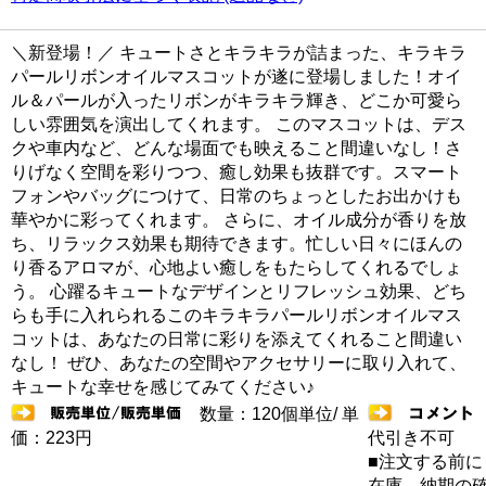
＼新登場！／ キュートさとキラキラが詰まった、キラキラ
パールリボンオイルマスコットが遂に登場しました！オイ
ル＆パールが入ったリボンがキラキラ輝き、どこか可愛ら
しい雰囲気を演出してくれます。 このマスコットは、デス
クや車内など、どんな場面でも映えること間違いなし！さ
りげなく空間を彩りつつ、癒し効果も抜群です。スマート
フォンやバッグにつけて、日常のちょっとしたお出かけも
華やかに彩ってくれます。 さらに、オイル成分が香りを放
ち、リラックス効果も期待できます。忙しい日々にほんの
り香るアロマが、心地よい癒しをもたらしてくれるでしょ
う。 心躍るキュートなデザインとリフレッシュ効果、どち
らも手に入れられるこのキラキラパールリボンオイルマス
コットは、あなたの日常に彩りを添えてくれること間違い
なし！ ぜひ、あなたの空間やアクセサリーに取り入れて、
キュートな幸せを感じてみてください♪
数量：120個単位/ 単
価：223円
代引き不可
■注文する前に
在庫 納期の