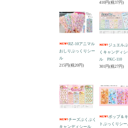
410円(税37円)
RZ-10アニマル
ジュエル
おしりぷっくりシー
くキャンディシ
ル
ル PKC-110
215円(税20円)
301円(税27円)
ポップ＆
チーズぷくぷく
トぷっくりシ
キャンディシール