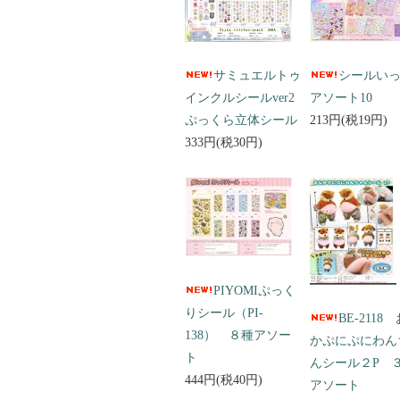
サミュエルトゥ
シールい
インクルシールver2
アソート10
ぷっくら立体シール
213円(税19円)
333円(税30円)
PIYOMIぷっく
りシール（PI-
BE-2118
138） ８種アソー
かぷにぷにわん
ト
んシール２P 
444円(税40円)
アソート