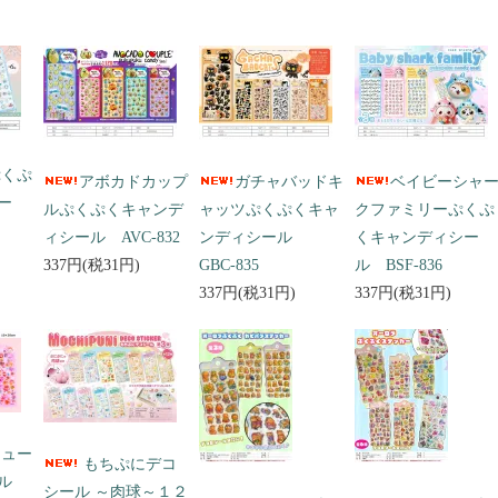
ぷくぷ
アボカドカップ
ガチャバッドキ
ベイビーシャ
ー
ルぷくぷくキャンデ
ャッツぷくぷくキャ
クファミリーぷくぷ
ィシール AVC-832
ンディシール
くキャンディシー
337円(税31円)
GBC-835
ル BSF-836
337円(税31円)
337円(税31円)
キュー
もちぷにデコ
ール
シール ～肉球～１２