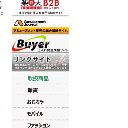
い
イ
は