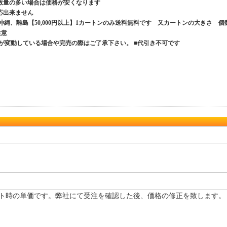
数量の多い場合は価格が安くなります
応出来ません
、沖縄、離島【50,000円以上】1カートンのみ送料無料です 又カートンの大きさ 個
ご注意
が変動している場合や完売の際はご了承下さい。 ■代引き不可です
ト時の単価です。弊社にて受注を確認した後、価格の修正を致します。