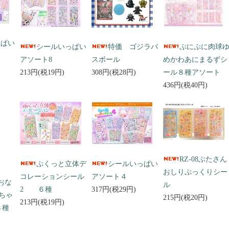
っぱい
シールいっぱい
特価 ゴジラバ
ぷにぷに肉球
アソート8
スボール
めかわあにまるずシ
213円(税19円)
308円(税28円)
ール８種アソート
436円(税40円)
RZ-08ぶたさん
ぷくっと立体デ
シールいっぱい
おしりぷっくりシー
コレーションシール
アソート４
 おな
ル
2 ６種
317円(税29円)
ちゃ
215円(税20円)
213円(税19円)
３種