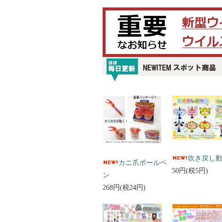
吹き戻し
カニ爪ボールペ
50円(税5円)
ン
268円(税24円)