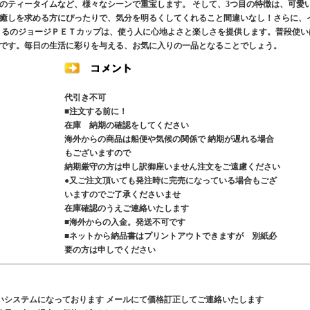
のティータイムなど、様々なシーンで重宝します。 そして、3つ目の特徴は、可愛
癒しを求める方にぴったりで、気分を明るくしてくれること間違いなし！さらに、
さるのジョージＰＥＴカップは、使う人に心地よさと楽しさを提供します。普段使い
です。毎日の生活に彩りを与える、お気に入りの一品となることでしょう。
代引き不可
■注文する前に！
在庫 納期の確認をしてください
海外からの商品は船便や気候の関係で 納期が遅れる場合
もございますので
納期厳守の方は申し訳御座いません注文をご遠慮ください
●又ご注文頂いても発注時に完売になっている場合もござ
いますのでご了承くださいませ
在庫確認のうえご連絡いたします
■海外からの入金。発送不可です
■ネットから納品書はプリントアウトできますが 別紙必
要の方は申しでください
いシステムになっております メールにて価格訂正してご連絡いたします