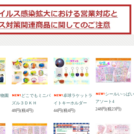
シールいっぱ
動物園
どこでもミニパ
卓球ラケットラ
アソート4
ズル３ＤＫＨ
イトキーホルダー
248円(税23円)
48円(税4円)
44円(税4円)