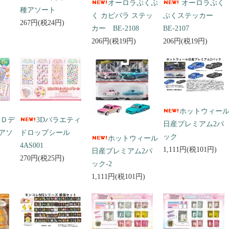
オーロラぷくぷ
オーロラぷく
種アソート
く カピバラ ステッ
ぷくステッカー
267円(税24円)
カー BE-2108
BE-2107
206円(税19円)
206円(税19円)
ホットウィー
３Ｄデ
3Dバラエティ
日産プレミアム2パ
アソ
ドロップシール
ック
ホットウィール
4AS001
1,111円(税101円)
日産プレミアム2パ
270円(税25円)
ック-2
1,111円(税101円)