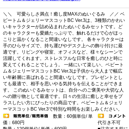
＼＼ 可愛らしさ満点！癒し度MAXのぬいぐるみ ／／ ベ
ビートム＆ジェリーマスコットBC Ver.3は、3種類のかわい
いキャラクターが詰め込まれたぬいぐるみセットです。ど
のキャラクターも愛嬌たっぷりで、触れるだけで心がほっ
こりと温かくなること間違いなしです。 各キャラクターは
手のひらサイズで、持ち運びやデスク上への飾り付けに最
適です。リビングや寝室、オフィスなど、様々なシーンで
活躍してくれます。ストレスフルな日常を癒しのひと時に
変えてくれることでしょう。 一緒にいて楽しい、ベビート
ム＆ジェリーマスコットBC Ver.3は子供から大人まで幅広
い年齢層に喜ばれること間違いなしです。プレゼントとし
ても最適で、相手を思いやる気持ちを伝えることができま
す。 このぬいぐるみセットは、自分へのご褒美や大切な人
への贈り物として最適です。日々の生活に癒しと幸せをプ
ラスしたい方にぴったりの商品です。ベビートム＆ジェリ
ーマスコットBC Ver.3で特別な時間をお楽しみください。
数量：60個単位/ 単
価：680円
代引き不可
数量：120個単位/ 単価：600円
■注文する前に