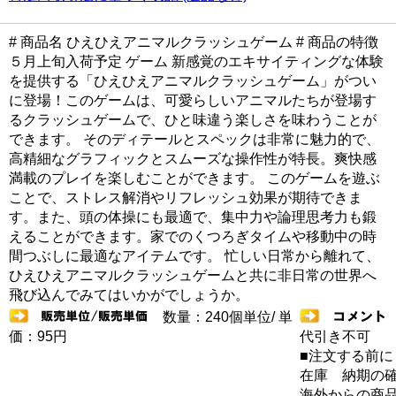
# 商品名 ひえひえアニマルクラッシュゲーム # 商品の特徴
５月上旬入荷予定 ゲーム 新感覚のエキサイティングな体験
を提供する「ひえひえアニマルクラッシュゲーム」がつい
に登場！このゲームは、可愛らしいアニマルたちが登場す
るクラッシュゲームで、ひと味違う楽しさを味わうことが
できます。 そのディテールとスペックは非常に魅力的で、
高精細なグラフィックとスムーズな操作性が特長。爽快感
満載のプレイを楽しむことができます。 このゲームを遊ぶ
ことで、ストレス解消やリフレッシュ効果が期待できま
す。また、頭の体操にも最適で、集中力や論理思考力も鍛
えることができます。家でのくつろぎタイムや移動中の時
間つぶしに最適なアイテムです。 忙しい日常から離れて、
ひえひえアニマルクラッシュゲームと共に非日常の世界へ
飛び込んでみてはいかがでしょうか。
数量：240個単位/ 単
価：95円
代引き不可
■注文する前に
在庫 納期の
海外からの商品