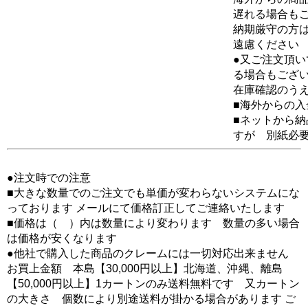
遅れる場合も
納期厳守の方
遠慮ください
●又ご注文頂
る場合もござ
在庫確認のう
■海外からの
■ネットから
すが 別紙必
●注文時での注意
■大きな数量でのご注文でも単価が変わらないシステムにな
っております メールにて価格訂正してご連絡いたします
■価格は（ ）内は数量により変わります 数量の多い場合
は価格が安くなります
●他社で購入した商品のクレームには一切対応出来ません
お買上金額 本島【30,000円以上】北海道、沖縄、離島
【50,000円以上】1カートンのみ送料無料です 又カートン
の大きさ 個数により別途送料が掛かる場合があります ご