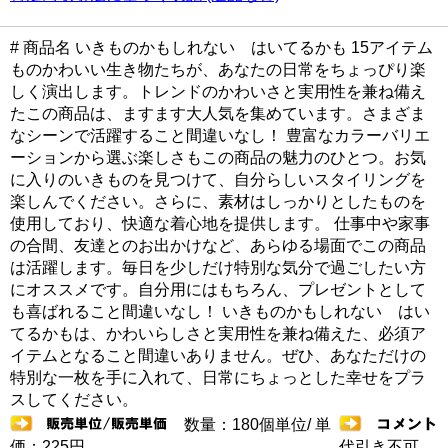
# 商品名 いきものかもしれない はいてるかも 15アイテム
ものかわいい生き物たちが、あなたの日常をちょっぴり楽
しく演出します。トレンドのかわいさと実用性を兼ね備え
たこの商品は、ますます大人気を集めています。さまざま
なシーンで活躍すること間違いなし！ 豊富なカラーバリエ
ーションから選ぶ楽しさもこの商品の魅力のひとつ。お気
に入りのいきものを見つけて、自分らしいスタイリングを
楽しんでください。さらに、素材はしっかりとしたものを
使用しており、快適な着心地を提供します。 仕事中や家事
の合間、友達とのお出かけなど、あらゆる場面でこの商品
は活躍します。毎日を少しだけ特別な気分で過ごしたい方
にオススメです。自分用にはもちろん、プレゼントとして
も喜ばれること間違いなし！ いきものかもしれない はい
てるかもは、かわいらしさと実用性を兼ね備えた、必須ア
イテムとなること間違いありません。ぜひ、あなただけの
特別な一枚を手に入れて、日常にちょっとした幸せをプラ
スしてください。
数量：180個単位/ 単
価：225円
代引き不可