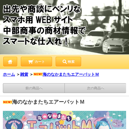
カート
検索
ホーム
＞
雑貨
＞
海のなかまたちエアーバットＭ
前の商品へ
次の商品へ
海のなかまたちエアーバットＭ