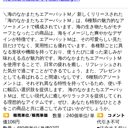
＼海のなかまたちエアーバットＭ／ 新しくリリースされた
「海のなかまたちエアーバットＭ」は、6種類の魅力的なア
ソートメントで構成されています。海の生き物たちがモチ
ーフとなったこの商品は、海をイメージした爽やかなデザ
インが特徴です。エアーバットＭは、その可愛らしい見た
目だけでなく、実用性にも優れています。 各種類ごとに異
なる形状や機能を持っており、使うたびに違った楽しみが
味わえる点が魅力的です。海のなかまたちエアーバットＭ
を使用することで、日常の疲れを癒し、リフレッシュされ
た気分で過ごすことができるでしょう。また、プレゼント
としても喜ばれること間違いなしです。 6種類のアソート
メントは、それぞれ異なる特性を持っているため、使い手
に幅広い選択肢を提供します。 海のなかまたちエアーバッ
トＭは、忙しい現代人に癒しやリラックスを提供してくれ
る理想的なアイテムです。ぜひ、あなたも特別なひととき
をこの商品と共に過ごしてみてはいかがでしょうか。
数量：240個単位/ 単
価106円
代引き不可