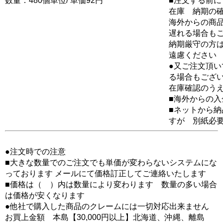
数量：480個単位/ 単価92円
■注文する前に
在庫 納期の
海外からの商品
遅れる場合も
納期厳守の方
遠慮ください
●又ご注文頂
る場合もござ
在庫確認のう
■海外からの
■ネットから
すが 別紙必
●注文時での注意
■大きな数量でのご注文でも単価が変わらないシステムにな
っております メールにて価格訂正してご連絡いたします
■価格は（ ）内は数量により変わります 数量の多い場合
は価格が安くなります
●他社で購入した商品のクレームには一切対応出来ません
お買上金額 本島【30,000円以上】北海道、沖縄、離島