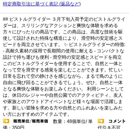
特定商取引法に基づく表記 (返品など)
## ピストルグライダー ３月下旬入荷予定のピストルグライ
ダーは、スリリングなアクションと爽快な体験を求める
方々にぴったりの商品です。この商品は、高度な技術を駆
使して設計された特殊な構造により、滑空時の安定感とス
ピードを両立させています。 ✨ ピストルグライダーの特徴:
- 高耐久素材の採用で長期間の使用に耐える - コンパクトな
設計で持ち運びも便利 - 滑空時の安定感とスピードを両立
このピストルグライダーを使用することで、自然と一体と
なって空を滑空する感覚を楽しむことができます。忙しい
日常を忘れて空の静けさを感じながら、まるで鳥のように
自由に飛び回ることができるでしょう。ぜひ、自然と一体
となる爽快な体験をお楽しみください。 利用シーンとして
は、休日のレジャーや自然公園でのアクティビティ、友人
や家族とのアウトドアイベントなど様々な場面で活躍しま
す。新しい冒険を求める方や自然とのふれあいを楽しみた
い方におすすめのアイテムです。
数量：48個単位/ 単
価：350円
代引き不可