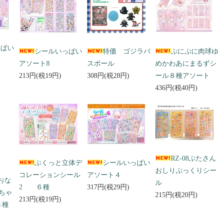
っぱい
シールいっぱい
特価 ゴジラバ
ぷにぷに肉球
アソート8
スボール
めかわあにまるずシ
213円(税19円)
308円(税28円)
ール８種アソート
436円(税40円)
RZ-08ぶたさん
ぷくっと立体デ
シールいっぱい
おしりぷっくりシー
コレーションシール
アソート４
 おな
ル
2 ６種
317円(税29円)
ちゃ
215円(税20円)
213円(税19円)
３種