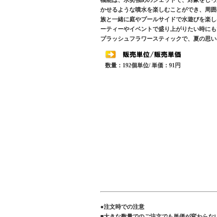
機能は、水勢強めのジェットで、対象をしっ
かせるような噴水を楽しむことができ、周囲
族と一緒に庭やプールサイドで水遊びを楽し
ーティーやイベントで盛り上がりたい時にも
プラッシュフラワースティックで、夏の思い
数量：192個単位/ 単価：91円
●注文時での注意
■大きな数量でのご注文でも単価が変わらな