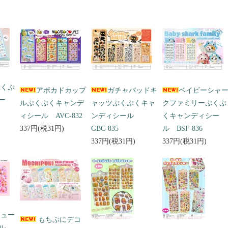
ぷくぷ
アボカドカップ
ガチャバッドキ
ベイビーシャ
ー
ルぷくぷくキャンデ
ャッツぷくぷくキャ
クファミリーぷくぷ
ィシール AVC-832
ンディシール
くキャンディシー
337円(税31円)
GBC-835
ル BSF-836
337円(税31円)
337円(税31円)
キュー
もちぷにデコ
ール