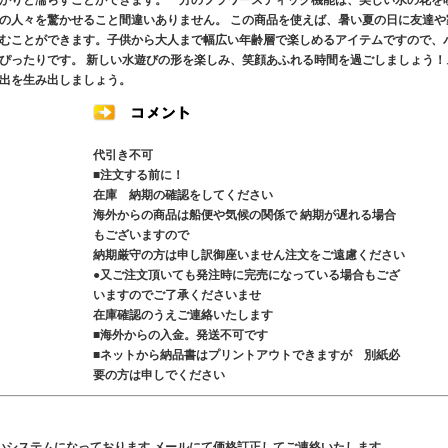
かりと濡らすことができます。一方のフラワースティック機能は、美しい水の花を
の人々を驚かせること間違いありません。 この商品を使えば、暑い夏の日に友達や
むことができます。子供から大人まで幅広い年齢層で楽しめるアイテムですので、
ぴったりです。 新しい水遊びの形を楽しみ、笑顔あふれる時間を過ごしましょう！
出を生み出しましょう。
代引き不可
■注文する前に！
在庫 納期の確認をしてください
海外からの商品は船便や気候の関係で 納期が遅れる場合
もございますので
納期厳守の方は申し訳御座いません注文をご遠慮ください
●又ご注文頂いても発注時に完売になっている場合もござ
いますのでご了承くださいませ
在庫確認のうえご連絡いたします
■海外からの入金。発送不可です
■ネットから納品書はプリントアウトできますが 別紙必
要の方は申しでください
いシステムになっております メールにて価格訂正してご連絡いたします