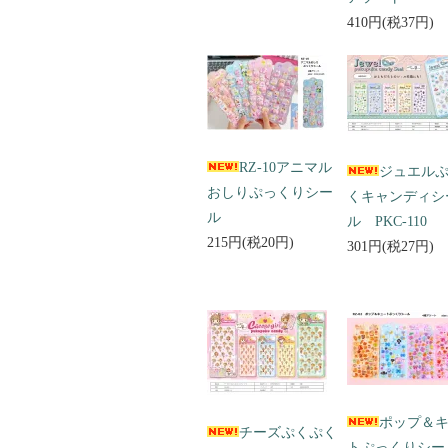
410円(税37円)
RZ-10アニマル
ジュエル
おしりぷっくりシー
くキャンディシ
ル
ル PKC-110
215円(税20円)
301円(税27円)
ポップ＆
チーズぷくぷく
トぷっくりシ