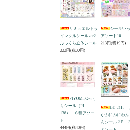
サミュエルトゥ
シールい
インクルシールver2
アソート10
ぷっくら立体シール
213円(税19円)
333円(税30円)
PIYOMIぷっく
りシール（PI-
BE-2118
138） ８種アソー
かぷにぷにわん
ト
んシール２P 
444円(税40円)
アソート