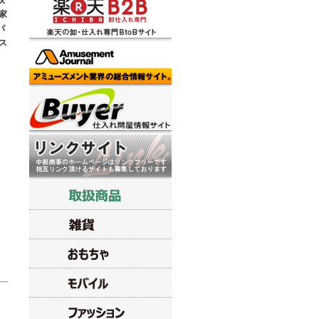
咲
家
パ
ス