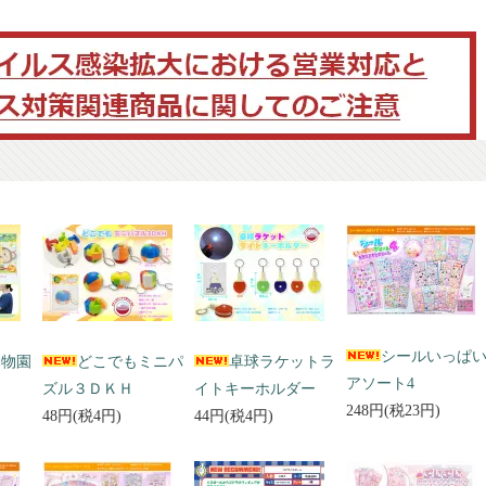
シールいっぱ
動物園
どこでもミニパ
卓球ラケットラ
アソート4
ズル３ＤＫＨ
イトキーホルダー
248円(税23円)
48円(税4円)
44円(税4円)