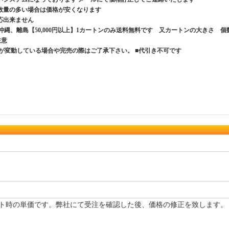
数量の多い場合は価格が安くなります
応出来ません
、沖縄、離島【50,000円以上】1カートンのみ送料無料です 又カートンの大きさ 個
ご注意
が変動している場合や完売の際はご了承下さい。 ■代引き不可です
ト時の単価です。弊社にて受注を確認した後、価格の修正を致します。