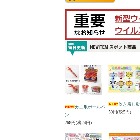
吹き戻し
カニ爪ボールペ
50円(税5円)
ン
268円(税24円)