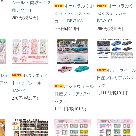
シール ～肉球～１２
オーロラぷくぷ
オーロラぷく
種アソート
く カピバラ ステッ
ぷくステッカー
267円(税24円)
カー BE-2108
BE-2107
206円(税19円)
206円(税19円)
ホットウィー
３Ｄデ
3Dバラエティ
日産プレミアム2パ
アソ
ドロップシール
ック
ホットウィール
4AS001
1,111円(税101円)
日産プレミアム2パ
270円(税25円)
ック-2
1,111円(税101円)