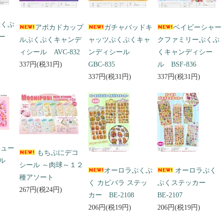
ぷくぷ
アボカドカップ
ガチャバッドキ
ベイビーシャ
ー
ルぷくぷくキャンデ
ャッツぷくぷくキャ
クファミリーぷくぷ
ィシール AVC-832
ンディシール
くキャンディシー
337円(税31円)
GBC-835
ル BSF-836
337円(税31円)
337円(税31円)
キュー
もちぷにデコ
ール
シール ～肉球～１２
オーロラぷくぷ
オーロラぷく
種アソート
く カピバラ ステッ
ぷくステッカー
267円(税24円)
カー BE-2108
BE-2107
206円(税19円)
206円(税19円)