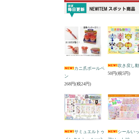
吹き戻し
カニ爪ボールペ
50円(税5円)
ン
268円(税24円)
サミュエルトゥ
シールい