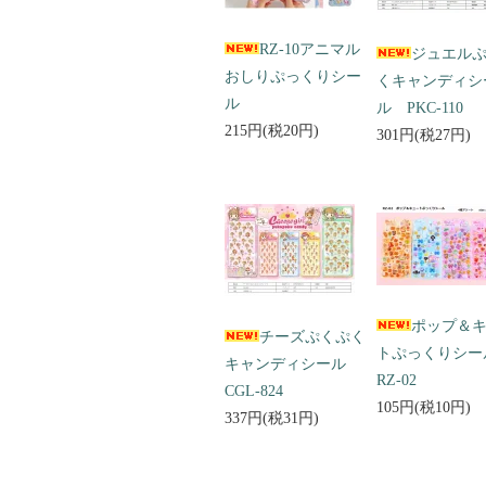
RZ-10アニマル
ジュエル
おしりぷっくりシー
くキャンディシ
ル
ル PKC-110
215円(税20円)
301円(税27円)
ポップ＆
チーズぷくぷく
トぷっくりシ
キャンディシール
RZ-02
CGL-824
105円(税10円)
337円(税31円)