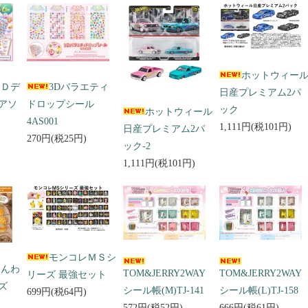
ホットウィー
３Ｄデ
3Dバラエティ
日産プレミアム2パ
アソ
ドロップシール
ック
ホットウィール
4AS001
1,111円(税101円)
日産プレミアム2パ
270円(税25円)
ック-2
1,111円(税101円)
モンコレＭＳシ
ふんわ
TOM&JERRY2WAY
TOM&JERRY2WAY
リーズ 最強セット
ズ
シール帳(M)TJ-141
シール帳(L)TJ-158
699円(税64円)
572円(税52円)
666円(税61円)