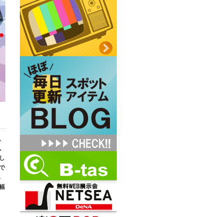
、
。
し
で
ベ
幅