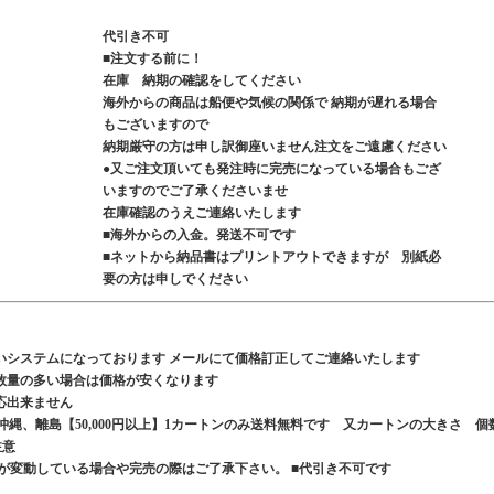
代引き不可
■注文する前に！
在庫 納期の確認をしてください
海外からの商品は船便や気候の関係で 納期が遅れる場合
もございますので
納期厳守の方は申し訳御座いません注文をご遠慮ください
●又ご注文頂いても発注時に完売になっている場合もござ
いますのでご了承くださいませ
在庫確認のうえご連絡いたします
■海外からの入金。発送不可です
■ネットから納品書はプリントアウトできますが 別紙必
要の方は申しでください
いシステムになっております メールにて価格訂正してご連絡いたします
数量の多い場合は価格が安くなります
応出来ません
、沖縄、離島【50,000円以上】1カートンのみ送料無料です 又カートンの大きさ 個
ご注意
が変動している場合や完売の際はご了承下さい。 ■代引き不可です