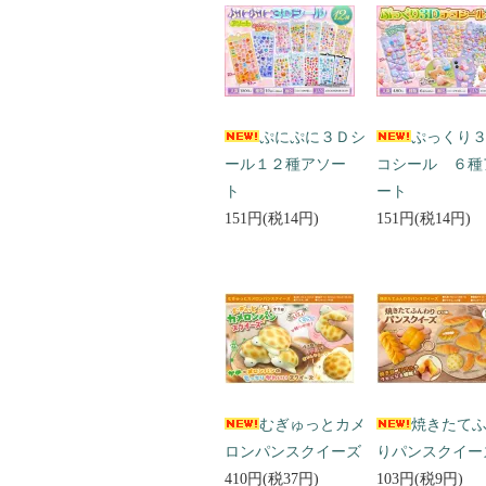
ぷにぷに３Ｄシ
ぷっくり
ール１２種アソー
コシール ６種
ト
ート
151円(税14円)
151円(税14円)
むぎゅっとカメ
焼きたて
ロンパンスクイーズ
りパンスクイー
410円(税37円)
103円(税9円)