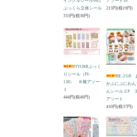
インクルシールver2
アソート10
ぷっくら立体シール
213円(税19円)
333円(税30円)
PIYOMIぷっく
りシール（PI-
BE-2118
138） ８種アソー
かぷにぷにわん
ト
んシール２P 
444円(税40円)
アソート
410円(税37円)