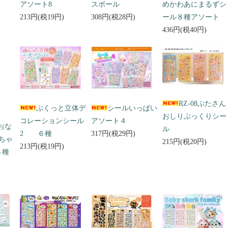
アソート8
スボール
めかわあにまるずシ
213円(税19円)
308円(税28円)
ール８種アソート
436円(税40円)
RZ-08ぶたさん
ぷくっと立体デ
シールいっぱい
おしりぷっくりシー
コレーションシール
アソート４
 おな
ル
2 ６種
317円(税29円)
ちゃ
215円(税20円)
213円(税19円)
３種