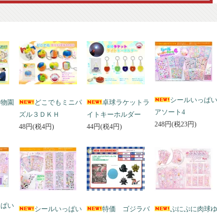
シールいっぱ
動物園
どこでもミニパ
卓球ラケットラ
アソート4
ズル３ＤＫＨ
イトキーホルダー
248円(税23円)
48円(税4円)
44円(税4円)
っぱい
シールいっぱい
特価 ゴジラバ
ぷにぷに肉球