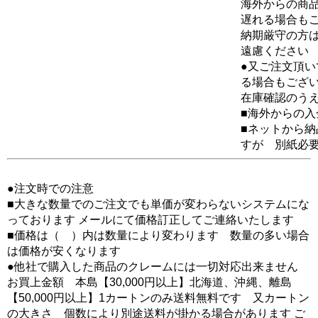
海外からの商品
遅れる場合も
納期厳守の方
遠慮ください
●又ご注文頂
る場合もござ
在庫確認のう
■海外からの
■ネットから
すが 別紙必
●注文時での注意
■大きな数量でのご注文でも単価が変わらないシステムにな
っております メールにて価格訂正してご連絡いたします
■価格は（ ）内は数量により変わります 数量の多い場合
は価格が安くなります
●他社で購入した商品のクレームには一切対応出来ません
お買上金額 本島【30,000円以上】北海道、沖縄、離島
【50,000円以上】1カートンのみ送料無料です 又カートン
の大きさ 個数により別途送料が掛かる場合があります ご