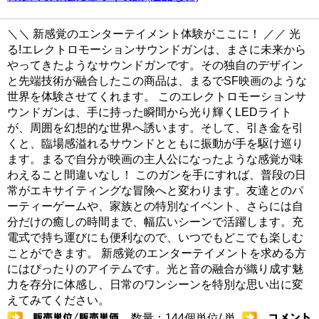
＼＼ 新感覚のエンターテイメント体験がここに！ ／／ 光
る!エレクトロモーションサウンドガンは、まさに未来から
やってきたようなサウンドガンです。その独自のデザイン
と先端技術が融合したこの商品は、まるでSF映画のような
世界を体験させてくれます。 このエレクトロモーションサ
ウンドガンは、手に持った瞬間から光り輝くLEDライト
が、周囲を幻想的な世界へ誘います。そして、引き金を引
くと、臨場感溢れるサウンドとともに振動が手を駆け巡り
ます。まるで自分が映画の主人公になったような感覚が味
わえること間違いなし！ このガンを手にすれば、普段の日
常がエキサイティングな冒険へと変わります。友達とのパ
ーティーゲームや、家族との特別なイベント、さらには自
分だけの癒しの時間まで、幅広いシーンで活躍します。充
電式で持ち運びにも便利なので、いつでもどこでも楽しむ
ことができます。 新感覚のエンターテイメントを求める方
にはぴったりのアイテムです。光と音の融合が織り成す魅
力を存分に体感し、日常のワンシーンを特別な思い出に変
えてみてください。
数量：144個単位/ 単