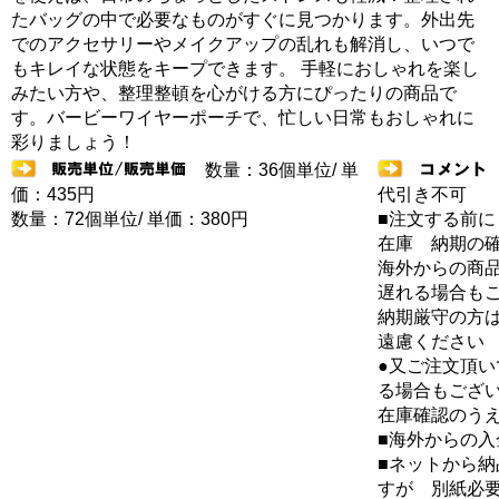
たバッグの中で必要なものがすぐに見つかります。外出先
でのアクセサリーやメイクアップの乱れも解消し、いつで
もキレイな状態をキープできます。 手軽におしゃれを楽し
みたい方や、整理整頓を心がける方にぴったりの商品で
す。バービーワイヤーポーチで、忙しい日常もおしゃれに
彩りましょう！
数量：36個単位/ 単
価：435円
代引き不可
数量：72個単位/ 単価：380円
■注文する前に
在庫 納期の
海外からの商品
遅れる場合も
納期厳守の方
遠慮ください
●又ご注文頂
る場合もござ
在庫確認のう
■海外からの
■ネットから
すが 別紙必