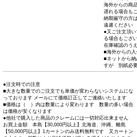
海外からの商品
遅れる場合も
納期厳守の方
遠慮ください
●又ご注文頂
る場合もござ
在庫確認のう
■海外からの
■ネットから
すが 別紙必
●注文時での注意
■大きな数量でのご注文でも単価が変わらないシステムにな
っております メールにて価格訂正してご連絡いたします
■価格は（ ）内は数量により変わります 数量の多い場合
は価格が安くなります
●他社で購入した商品のクレームには一切対応出来ません
お買上金額 本島【30,000円以上】北海道、沖縄、離島
【50,000円以上】1カートンのみ送料無料です 又カートン