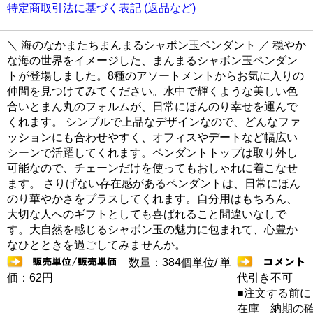
特定商取引法に基づく表記 (返品など)
＼ 海のなかまたちまんまるシャボン玉ペンダント ／ 穏やか
な海の世界をイメージした、まんまるシャボン玉ペンダン
トが登場しました。8種のアソートメントからお気に入りの
仲間を見つけてみてください。水中で輝くような美しい色
合いとまん丸のフォルムが、日常にほんのり幸せを運んで
くれます。 シンプルで上品なデザインなので、どんなファ
ッションにも合わせやすく、オフィスやデートなど幅広い
シーンで活躍してくれます。ペンダントトップは取り外し
可能なので、チェーンだけを使ってもおしゃれに着こなせ
ます。 さりげない存在感があるペンダントは、日常にほん
のり華やかさをプラスしてくれます。自分用はもちろん、
大切な人へのギフトとしても喜ばれること間違いなしで
す。大自然を感じるシャボン玉の魅力に包まれて、心豊か
なひとときを過ごしてみませんか。
数量：384個単位/ 単
価：62円
代引き不可
■注文する前に
在庫 納期の