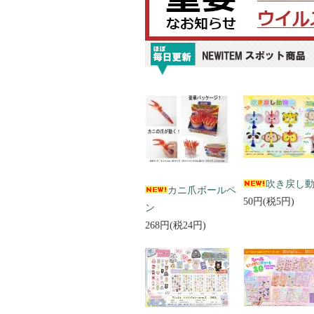
吹き戻し
カニ爪ボールペ
50円(税5円)
ン
268円(税24円)