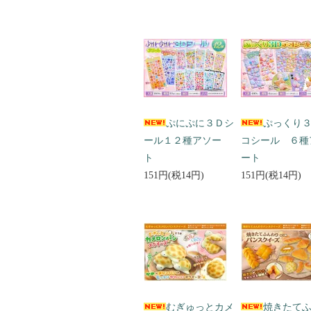
ぷにぷに３Ｄシ
ぷっくり
ール１２種アソー
コシール ６種
ト
ート
151円(税14円)
151円(税14円)
むぎゅっとカメ
焼きたて