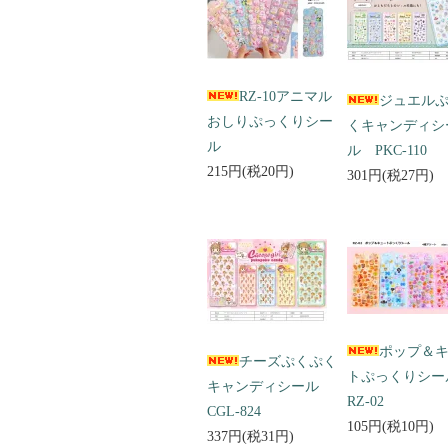
RZ-10アニマル
ジュエル
おしりぷっくりシー
くキャンディシ
ル
ル PKC-110
215円(税20円)
301円(税27円)
ポップ＆
チーズぷくぷく
トぷっくりシ
キャンディシール
RZ-02
CGL-824
105円(税10円)
337円(税31円)