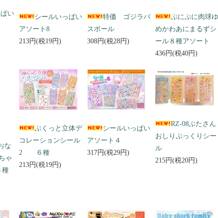
っぱい
シールいっぱい
特価 ゴジラバ
ぷにぷに肉球
アソート8
スボール
めかわあにまるずシ
213円(税19円)
308円(税28円)
ール８種アソート
436円(税40円)
RZ-08ぶたさん
ぷくっと立体デ
シールいっぱい
おしりぷっくりシー
コレーションシール
アソート４
 おな
ル
2 ６種
317円(税29円)
ちゃ
215円(税20円)
213円(税19円)
３種