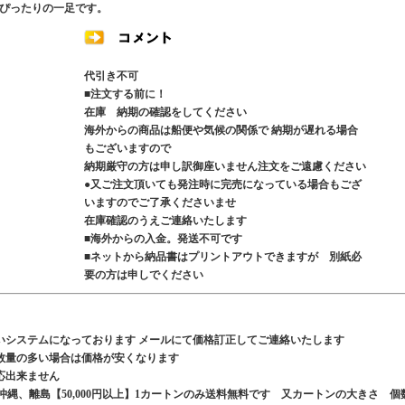
ぴったりの一足です。
代引き不可
■注文する前に！
在庫 納期の確認をしてください
海外からの商品は船便や気候の関係で 納期が遅れる場合
もございますので
納期厳守の方は申し訳御座いません注文をご遠慮ください
●又ご注文頂いても発注時に完売になっている場合もござ
いますのでご了承くださいませ
在庫確認のうえご連絡いたします
■海外からの入金。発送不可です
■ネットから納品書はプリントアウトできますが 別紙必
要の方は申しでください
いシステムになっております メールにて価格訂正してご連絡いたします
数量の多い場合は価格が安くなります
応出来ません
、沖縄、離島【50,000円以上】1カートンのみ送料無料です 又カートンの大きさ 個