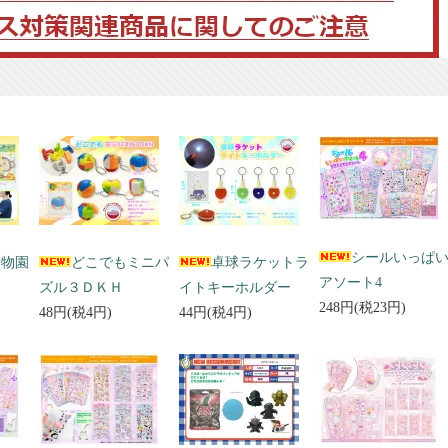
シールいっぱ
動物園
どこでもミニパ
卓球ラケットラ
アソート4
ズル３ＤＫＨ
イトキーホルダー
248円(税23円)
48円(税4円)
44円(税4円)