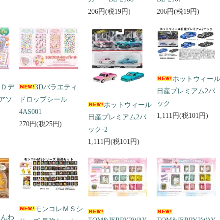
206円(税19円)
206円(税19円)
ホットウィー
３Ｄデ
3Dバラエティ
日産プレミアム2パ
アソ
ドロップシール
ック
ホットウィール
4AS001
1,111円(税101円)
日産プレミアム2パ
270円(税25円)
ック-2
1,111円(税101円)
モンコレＭＳシ
ふんわ