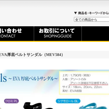
VA厚底ベルトサンダル（MEV584）