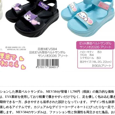
ョンした厚底ベルトサンダル、MEV584が登場！1,790円（税抜）の魅力的な価格
ルは、EVA素材を使用しており軽量で履きやすいだけでなく、足を優しく包み込む履
期待できる一方、歩きやすさも追求された設計となっています。 デザイン性も抜群
楽しめるアイテムです。カジュアルなデイリーコーディネートにぴったりな一足で
します。 MEV584のサンダルは、ファッション性と快適性を両立させた逸品。お