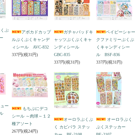
ぷくぷ
アボカドカップ
ガチャバッドキ
ベイビーシャ
ー
ルぷくぷくキャンデ
ャッツぷくぷくキャ
クファミリーぷくぷ
ィシール AVC-832
ンディシール
くキャンディシー
337円(税31円)
GBC-835
ル BSF-836
337円(税31円)
337円(税31円)
キュー
もちぷにデコ
ール
シール ～肉球～１２
オーロラぷくぷ
オーロラぷく
種アソート
く カピバラ ステッ
ぷくステッカー
267円(税24円)
カー BE-2108
BE-2107