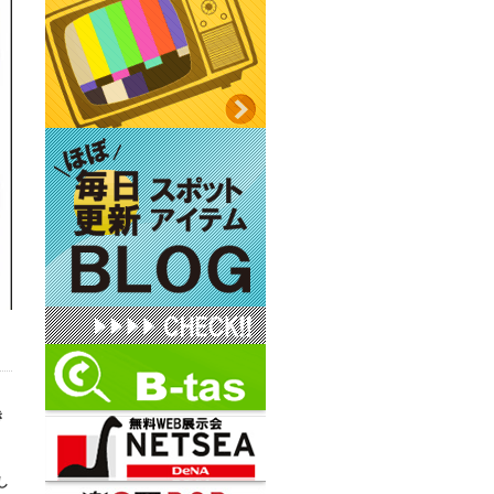
き
、
し