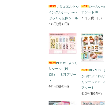
サミュエルトゥ
シールい
インクルシールver2
アソート10
ぷっくら立体シール
213円(税19円)
333円(税30円)
PIYOMIぷっく
りシール（PI-
BE-2118
138） ８種アソー
かぷにぷにわん
ト
んシール２P 
444円(税40円)
アソート
410円(税37円)