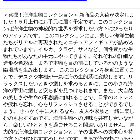
＜発掘！海洋生物コレクション＞ 新商品の入荷が決定しま
した！５月上旬にお手元に届く予定です。このコレクショ
ンは海洋生物の神秘的な世界を探求したい方々にぴったり
のアイテムです。 このコレクションには、美しい海洋生物
たちがリアルに再現されたミニチュアフィギュアが詰め込
まれています。イルカ、クラゲ、サメなど、個性豊かな生
物たちがあなたの手元にやってきます。それぞれの詳細な
造形や色彩は、まるで本物を目の前にしているかのような
臨場感を生み出します。 このコレクションを身近に置くこ
とで、デスクや本棚が一気に海の生態系に変貌します。リ
ラックスしたいときや癒しを求めるときに、この小さな海
洋の宇宙に癒しと安らぎを見つけられます。また、大自然
の美しさや生命の不思議に触れることで、日常のストレス
や疲れを忘れ、心をリフレッシュさせることができるでし
ょう。 せっかく手に入れるなら、友人や家族と一緒に楽し
むのもおすすめです。海洋生物への興味を共有し合いなが
ら、楽しいひとときを過ごせること間違いありません。 魅
力的な海洋生物コレクションと、その世界への探求心を持
つ方々にぜひおすすめしたいです。まるで海の中にいるか