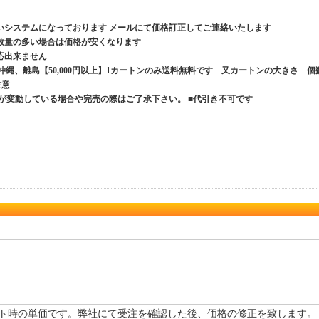
いシステムになっております メールにて価格訂正してご連絡いたします
数量の多い場合は価格が安くなります
応出来ません
、沖縄、離島【50,000円以上】1カートンのみ送料無料です 又カートンの大きさ 個
ご注意
が変動している場合や完売の際はご了承下さい。 ■代引き不可です
ト時の単価です。弊社にて受注を確認した後、価格の修正を致します。