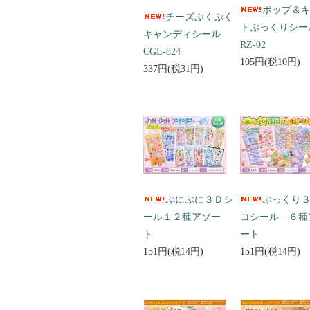
ポップ＆
チーズぷくぷく
トぷっくりシ
キャンディシール
RZ-02
CGL-824
105円(税10円)
337円(税31円)
ぷにぷに３Ｄシ
ぷっくり
ール１２種アソー
コシール ６種
ト
ート
151円(税14円)
151円(税14円)