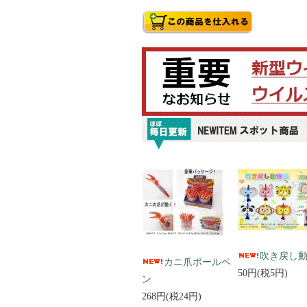
吹き戻し
カニ爪ボールペ
50円(税5円)
ン
268円(税24円)