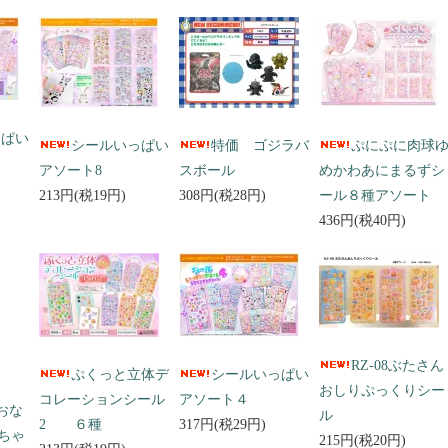
っぱい
シールいっぱい
特価 ゴジラバ
ぷにぷに肉球
アソート8
スボール
めかわあにまるずシ
213円(税19円)
308円(税28円)
ール８種アソート
436円(税40円)
RZ-08ぶたさん
ぷくっと立体デ
シールいっぱい
おしりぷっくりシー
コレーションシール
アソート４
 おな
ル
2 ６種
317円(税29円)
ちゃ
215円(税20円)