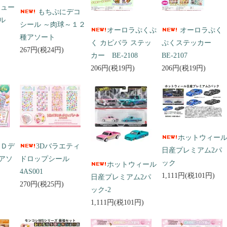
キュー
もちぷにデコ
ール
シール ～肉球～１２
オーロラぷくぷ
オーロラぷく
種アソート
く カピバラ ステッ
ぷくステッカー
267円(税24円)
カー BE-2108
BE-2107
206円(税19円)
206円(税19円)
ホットウィー
３Ｄデ
3Dバラエティ
日産プレミアム2パ
アソ
ドロップシール
ック
ホットウィール
4AS001
1,111円(税101円)
日産プレミアム2パ
270円(税25円)
ック-2
1,111円(税101円)