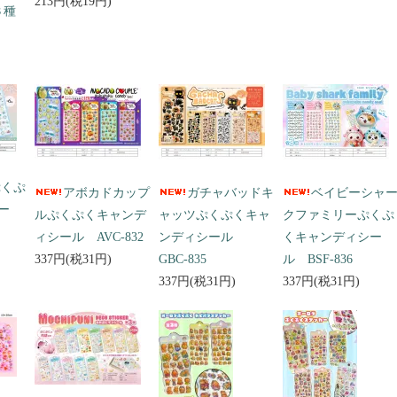
213円(税19円)
３種
ぷくぷ
アボカドカップ
ガチャバッドキ
ベイビーシャ
ー
ルぷくぷくキャンデ
ャッツぷくぷくキャ
クファミリーぷくぷ
ィシール AVC-832
ンディシール
くキャンディシー
337円(税31円)
GBC-835
ル BSF-836
337円(税31円)
337円(税31円)