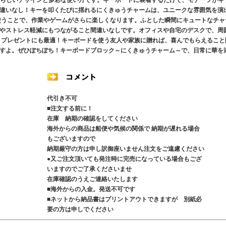
愛らしいデザインと多彩な使い方です。キーボードに装着するだけで、モチーフがキ
違いなし！キーを叩くたびに揺れるにくきゅうチャームは、ユニークな雰囲気を演
使うことで、作業やゲームがさらに楽しくなります。ふとした瞬間にキュートなチャ
やストレス軽減にもつながること間違いなしです。オフィスや自宅のデスクで、周
、プレゼントにも最適！キーボードを使う友人や家族に贈れば、喜んでもらえること
すよ。ぜひぽちぽち！キーボードブロック～にくきゅうチャーム～で、日常に華を
代引き不可
■注文する前に！
在庫 納期の確認をしてください
海外からの商品は船便や気候の関係で 納期が遅れる場合
もございますので
納期厳守の方は申し訳御座いません注文をご遠慮ください
●又ご注文頂いても発注時に完売になっている場合もござ
いますのでご了承くださいませ
在庫確認のうえご連絡いたします
■海外からの入金。発送不可です
■ネットから納品書はプリントアウトできますが 別紙必
要の方は申しでください