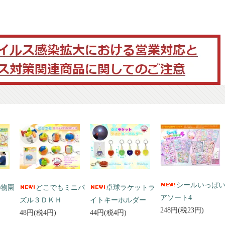
シールいっぱ
動物園
どこでもミニパ
卓球ラケットラ
アソート4
ズル３ＤＫＨ
イトキーホルダー
248円(税23円)
48円(税4円)
44円(税4円)