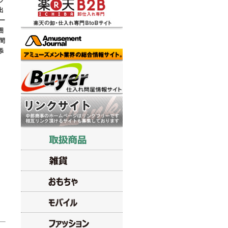
ラ
出
ー
囲
間
添