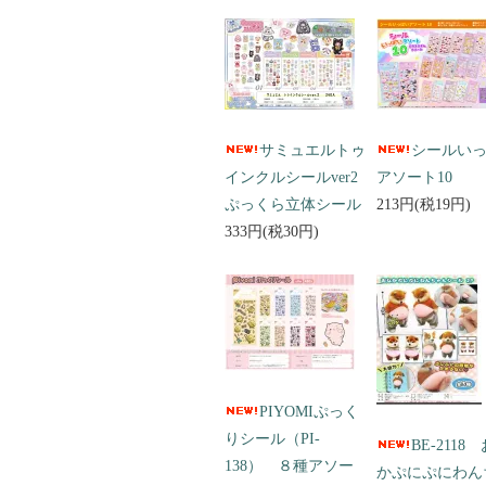
サミュエルトゥ
シールい
インクルシールver2
アソート10
ぷっくら立体シール
213円(税19円)
333円(税30円)
PIYOMIぷっく
りシール（PI-
BE-2118
138） ８種アソー
かぷにぷにわん