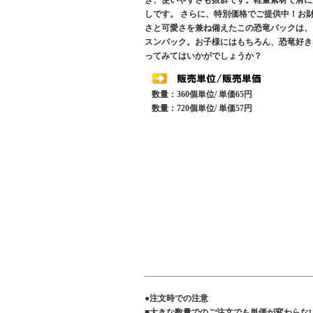
き、使いやすさも抜群です。軽量素材で肩に
しです。 さらに、特別価格でご提供中！お
さと可愛さを兼ね備えたこの恐竜バックは、
スンバック。お子様にはもちろん、恐竜好き
ってみてはいかがでしょうか？
数量：360個単位/ 単価65円
数量：720個単位/ 単価57円
●注文時での注意
■大きな数量でのご注文でも単価が変わらな