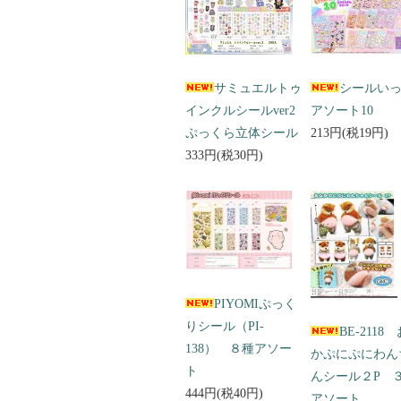
サミュエルトゥ
シールい
インクルシールver2
アソート10
ぷっくら立体シール
213円(税19円)
333円(税30円)
PIYOMIぷっく
りシール（PI-
BE-2118
138） ８種アソー
かぷにぷにわん
ト
んシール２P 
444円(税40円)
アソート