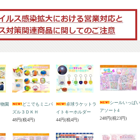
シールいっぱ
動物園
どこでもミニパ
卓球ラケットラ
アソート4
ズル３ＤＫＨ
イトキーホルダー
248円(税23円)
48円(税4円)
44円(税4円)