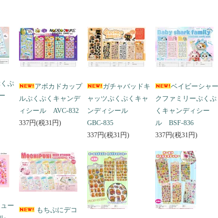
ぷくぷ
アボカドカップ
ガチャバッドキ
ベイビーシャ
ー
ルぷくぷくキャンデ
ャッツぷくぷくキャ
クファミリーぷくぷ
ィシール AVC-832
ンディシール
くキャンディシー
337円(税31円)
GBC-835
ル BSF-836
337円(税31円)
337円(税31円)
キュー
もちぷにデコ
ール