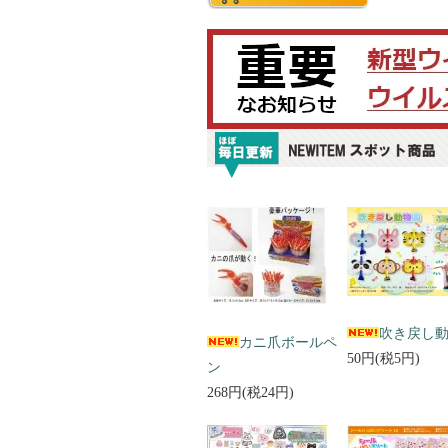
吹き戻し
カニ爪ボールペ
50円(税5円)
ン
268円(税24円)