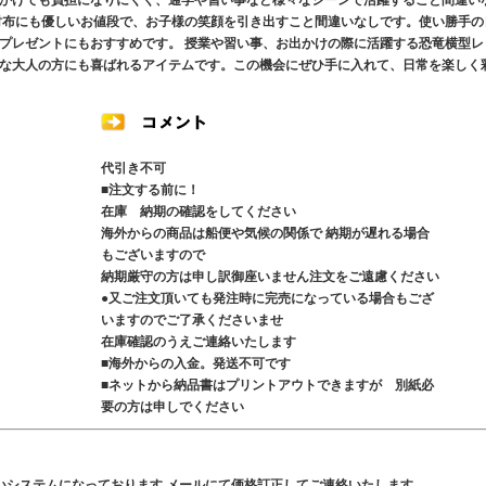
かけても負担になりにくく、通学や習い事など様々なシーンで活躍すること間違い
財布にも優しいお値段で、お子様の笑顔を引き出すこと間違いなしです。使い勝手の
プレゼントにもおすすめです。 授業や習い事、お出かけの際に活躍する恐竜横型レ
な大人の方にも喜ばれるアイテムです。この機会にぜひ手に入れて、日常を楽しく
代引き不可
■注文する前に！
在庫 納期の確認をしてください
海外からの商品は船便や気候の関係で 納期が遅れる場合
もございますので
納期厳守の方は申し訳御座いません注文をご遠慮ください
●又ご注文頂いても発注時に完売になっている場合もござ
いますのでご了承くださいませ
在庫確認のうえご連絡いたします
■海外からの入金。発送不可です
■ネットから納品書はプリントアウトできますが 別紙必
要の方は申しでください
いシステムになっております メールにて価格訂正してご連絡いたします