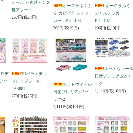
シール ～肉球～１２
オーロラぷくぷ
オーロラぷく
種アソート
く カピバラ ステッ
ぷくステッカー
267円(税24円)
カー BE-2108
BE-2107
206円(税19円)
206円(税19円)
ホットウィー
３Ｄデ
3Dバラエティ
日産プレミアム2パ
アソ
ドロップシール
ック
ホットウィール
4AS001
1,111円(税101円)
日産プレミアム2パ
270円(税25円)
ック-2
1,111円(税101円)