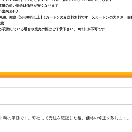
数量の多い場合は価格が安くなります
応出来ません
、沖縄、離島【50,000円以上】1カートンのみ送料無料です 又カートンの大きさ 個
ご注意
が変動している場合や完売の際はご了承下さい。 ■代引き不可です
ト時の単価です。弊社にて受注を確認した後、価格の修正を致します。