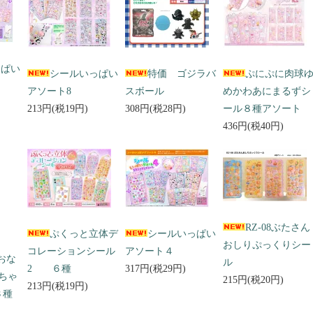
っぱい
シールいっぱい
特価 ゴジラバ
ぷにぷに肉球
アソート8
スボール
めかわあにまるずシ
213円(税19円)
308円(税28円)
ール８種アソート
436円(税40円)
RZ-08ぶたさん
ぷくっと立体デ
シールいっぱい
おしりぷっくりシー
コレーションシール
アソート４
 おな
ル
2 ６種
317円(税29円)
ちゃ
215円(税20円)
213円(税19円)
３種