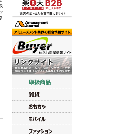
な
良
ッ
彩