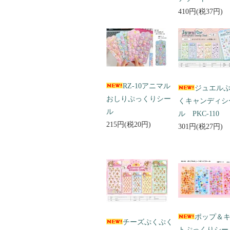
410円(税37円)
RZ-10アニマル
ジュエル
おしりぷっくりシー
くキャンディシ
ル
ル PKC-110
215円(税20円)
301円(税27円)
ポップ＆
チーズぷくぷく
トぷっくりシ