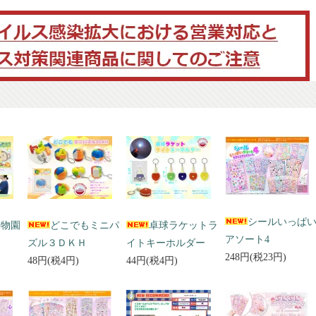
シールいっぱ
動物園
どこでもミニパ
卓球ラケットラ
アソート4
ズル３ＤＫＨ
イトキーホルダー
248円(税23円)
48円(税4円)
44円(税4円)