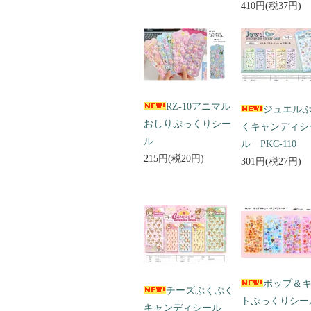
410円(税37円)
RZ-10アニマル
ジュエル
おしりぷっくりシー
くキャンディシ
ル
ル PKC-110
215円(税20円)
301円(税27円)
ポップ＆
チーズぷくぷく
トぷっくりシ
キャンディシール