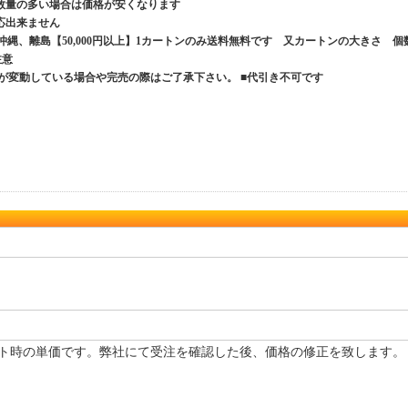
数量の多い場合は価格が安くなります
応出来ません
、沖縄、離島【50,000円以上】1カートンのみ送料無料です 又カートンの大きさ 個
ご注意
が変動している場合や完売の際はご了承下さい。 ■代引き不可です
ト時の単価です。弊社にて受注を確認した後、価格の修正を致します。