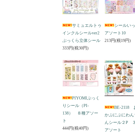
サミュエルトゥ
シールい
インクルシールver2
アソート10
ぷっくら立体シール
213円(税19円)
333円(税30円)
PIYOMIぷっく
りシール（PI-
BE-2118
138） ８種アソー
かぷにぷにわん
ト
んシール２P 
444円(税40円)
アソート