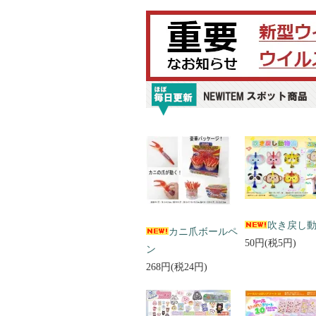
吹き戻し
カニ爪ボールペ
50円(税5円)
ン
268円(税24円)