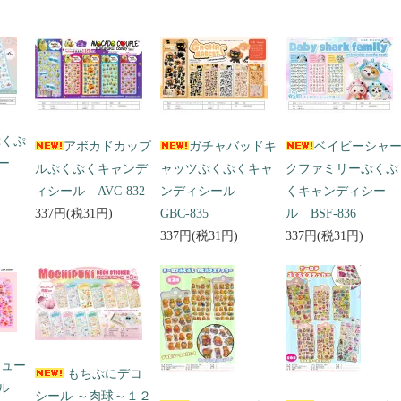
ぷくぷ
アボカドカップ
ガチャバッドキ
ベイビーシャ
ー
ルぷくぷくキャンデ
ャッツぷくぷくキャ
クファミリーぷくぷ
ィシール AVC-832
ンディシール
くキャンディシー
337円(税31円)
GBC-835
ル BSF-836
337円(税31円)
337円(税31円)
キュー
もちぷにデコ
ール
シール ～肉球～１２