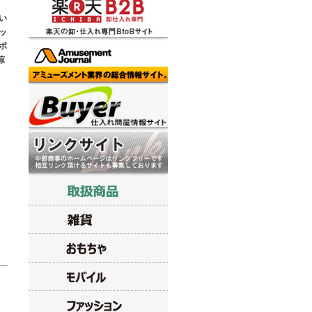
い
ッ
ポ
涼