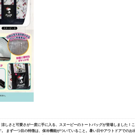
2)** 涼しさと可愛さが一度に手に入る、スヌーピーのトートバッグが登場しました！こ
す。 まず一つ目の特徴は、保冷機能がついていること。暑い日やアウトドアでのお