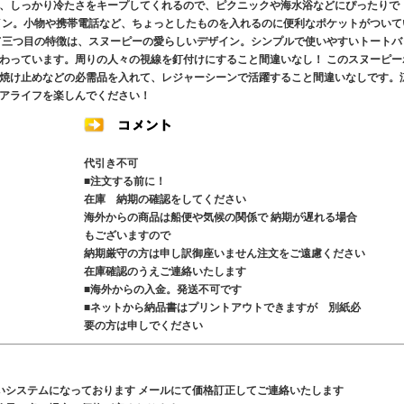
、しっかり冷たさをキープしてくれるので、ピクニックや海水浴などにぴったりで
イン。小物や携帯電話など、ちょっとしたものを入れるのに便利なポケットがついて
て三つ目の特徴は、スヌーピーの愛らしいデザイン。シンプルで使いやすいトートバ
わっています。周りの人々の視線を釘付けにすること間違いなし！ このスヌーピー
焼け止めなどの必需品を入れて、レジャーシーンで活躍すること間違いなしです。
アライフを楽しんでください！
代引き不可
■注文する前に！
在庫 納期の確認をしてください
海外からの商品は船便や気候の関係で 納期が遅れる場合
もございますので
納期厳守の方は申し訳御座いません注文をご遠慮ください
在庫確認のうえご連絡いたします
■海外からの入金。発送不可です
■ネットから納品書はプリントアウトできますが 別紙必
要の方は申しでください
いシステムになっております メールにて価格訂正してご連絡いたします