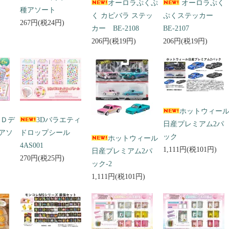
オーロラぷくぷ
オーロラぷく
種アソート
く カピバラ ステッ
ぷくステッカー
267円(税24円)
カー BE-2108
BE-2107
206円(税19円)
206円(税19円)
ホットウィー
３Ｄデ
3Dバラエティ
日産プレミアム2パ
アソ
ドロップシール
ック
ホットウィール
4AS001
1,111円(税101円)
日産プレミアム2パ
270円(税25円)
ック-2
1,111円(税101円)