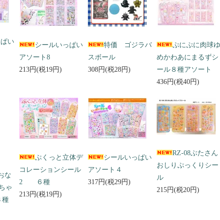
っぱい
シールいっぱい
特価 ゴジラバ
ぷにぷに肉球
アソート8
スボール
めかわあにまるずシ
213円(税19円)
308円(税28円)
ール８種アソート
436円(税40円)
RZ-08ぶたさん
ぷくっと立体デ
シールいっぱい
おしりぷっくりシー
コレーションシール
アソート４
 おな
ル
2 ６種
317円(税29円)
ちゃ
215円(税20円)
213円(税19円)
３種