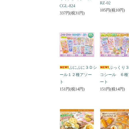
RZ-02
CGL-824
105円(税10円)
337円(税31円)
ぷにぷに３Ｄシ
ぷっくり
ール１２種アソー
コシール ６種
ト
ート
151円(税14円)
151円(税14円)