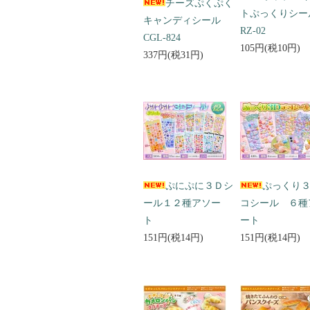
チーズぷくぷく
トぷっくりシ
キャンディシール
RZ-02
CGL-824
105円(税10円)
337円(税31円)
ぷにぷに３Ｄシ
ぷっくり
ール１２種アソー
コシール ６種
ト
ート
151円(税14円)
151円(税14円)