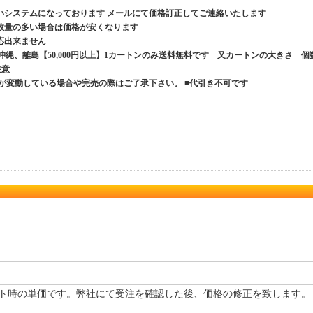
いシステムになっております メールにて価格訂正してご連絡いたします
数量の多い場合は価格が安くなります
応出来ません
、沖縄、離島【50,000円以上】1カートンのみ送料無料です 又カートンの大きさ 個
ご注意
が変動している場合や完売の際はご了承下さい。 ■代引き不可です
ト時の単価です。弊社にて受注を確認した後、価格の修正を致します。