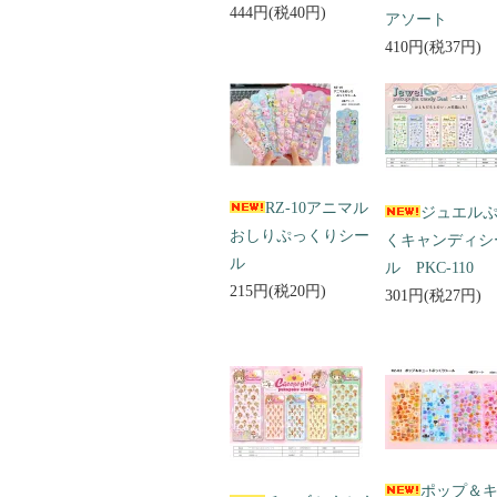
444円(税40円)
アソート
410円(税37円)
RZ-10アニマル
ジュエル
おしりぷっくりシー
くキャンディシ
ル
ル PKC-110
215円(税20円)
301円(税27円)
ポップ＆