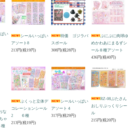
っぱい
シールいっぱい
特価 ゴジラバ
ぷにぷに肉球
アソート8
スボール
めかわあにまるずシ
213円(税19円)
308円(税28円)
ール８種アソート
436円(税40円)
RZ-08ぶたさん
ぷくっと立体デ
シールいっぱい
おしりぷっくりシー
コレーションシール
アソート４
 おな
ル
2 ６種
317円(税29円)
ちゃ
215円(税20円)
213円(税19円)
３種