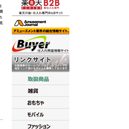
を
囲
め
見