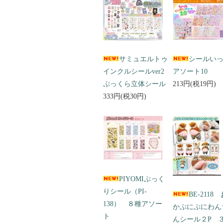
サミュエルトゥ
シールい
インクルシールver2
アソート10
ぷっくら立体シール
213円(税19円)
333円(税30円)
PIYOMIぷっく
りシール（PI-
BE-2118
138） ８種アソー
かぷにぷにわん
ト
んシール２P 