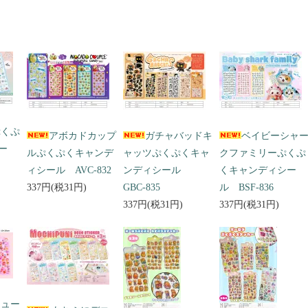
ぷくぷ
アボカドカップ
ガチャバッドキ
ベイビーシャ
ー
ルぷくぷくキャンデ
ャッツぷくぷくキャ
クファミリーぷくぷ
ィシール AVC-832
ンディシール
くキャンディシー
337円(税31円)
GBC-835
ル BSF-836
337円(税31円)
337円(税31円)
キュー