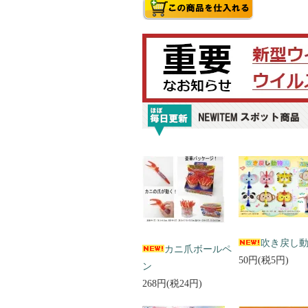
吹き戻し
カニ爪ボールペ
50円(税5円)
ン
268円(税24円)