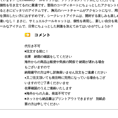
います♬ このSamuelクールキャットは、ファッションアイテムとしてだけでな
個性を引き立てるのに最適です。普段のコーディネートにちょっとしたアクセント
るときにピッタリのアイテムです。 胸元のハートチャームがアクセントになり、周
を演出したい方におすすめです。シークレットアイテムは、開封する楽しみも楽し
違いなし！ まさに、サミュエルクールキャットは、個性を表現し、新しい自分を発
ールなアイテムで、日常にちょっとした刺激を加えてみてはいかがでしょうか？
代引き不可
■注文する前に！
在庫 納期の確認をしてください
海外からの商品は船便や気候の関係で 納期が遅れる場合
もございますので
納期厳守の方は申し訳御座いません注文をご遠慮ください
●又ご注文頂いても発注時に完売になっている場合もござ
いますのでご了承くださいませ
在庫確認のうえご連絡いたします
■海外からの入金。発送不可です
■ネットから納品書はプリントアウトできますが 別紙必
要の方は申しでください