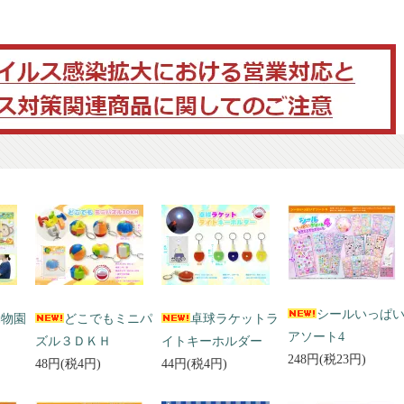
シールいっぱ
動物園
どこでもミニパ
卓球ラケットラ
アソート4
ズル３ＤＫＨ
イトキーホルダー
248円(税23円)
48円(税4円)
44円(税4円)