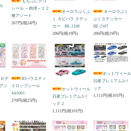
もちぷにデコ
ール
シール ～肉球～１２
オーロラぷくぷ
オーロラぷく
種アソート
く カピバラ ステッ
ぷくステッカー
267円(税24円)
カー BE-2108
BE-2107
206円(税19円)
206円(税19円)
ホットウィー
３Ｄデ
3Dバラエティ
日産プレミアム2パ
アソ
ドロップシール
ック
ホットウィール
4AS001
1,111円(税101円)
日産プレミアム2パ
270円(税25円)
ック-2
1,111円(税101円)