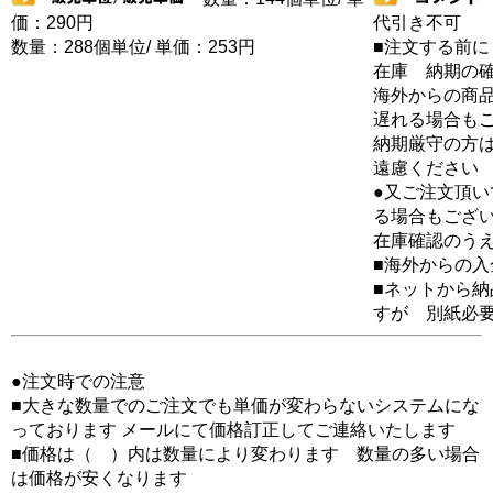
価：290円
代引き不可
数量：288個単位/ 単価：253円
■注文する前に
在庫 納期の
海外からの商品
遅れる場合も
納期厳守の方
遠慮ください
●又ご注文頂
る場合もござ
在庫確認のう
■海外からの
■ネットから
すが 別紙必
●注文時での注意
■大きな数量でのご注文でも単価が変わらないシステムにな
っております メールにて価格訂正してご連絡いたします
■価格は（ ）内は数量により変わります 数量の多い場合
は価格が安くなります