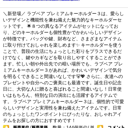
＼新登場／ ラブベア プレミアムキーホルダー３は、愛らし
いデザインと機能性を兼ね備えた魅力的なキーホルダーセ
ットです。 🌟８つの異なるアイテムがセットになってお
り、どのキーホルダーも個性豊かでかわいらしいデザイン
が特徴です。バッグや鍵、財布など、さまざまなアイテム
に取り付けておしゃれを楽しめます✨ キーホルダーを使う
ことで、普段の生活にちょっとした彩りをプラスできるだ
けでなく、鍵やカギなどを取り出しやすくすることができ
ます。忙しい朝や外出先での暗い場所でも、ラブベア プレ
ミアムキーホルダー３があれば、かわいいデザインで気分
を明るくできること間違いなしです🐻💖 さらに、友達への
プレゼントや自分へのご褒美にも最適です。誕生日や記念
日に、大切な人に贈ると喜ばれること間違いなし！日常使
いはもちろん、特別な日の演出にも活躍するアイテムで
す。 ラブベア プレミアムキーホルダー３は、個性的で可愛
らしいデザインと実用性を兼ね備えたアイテムです。日常
のちょっとしたワンポイントにぴったりな、おしゃれアイ
テムをお探しの方におすすめです！
数量：144個単位/ 単