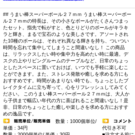
## うまい棒スーパーボール２７ｍｍ うまい棒スーパーボー
ル２７ｍｍの特長は、その小さなボールがたくさんつまっ
たセット。指先で転がすと、色とりどりのボールがキラキ
ラと輝き、まるで宝石のような美しさです。アソートされ
た10種のボールは、それぞれ異なる輝きを持ち、ついつい
時間を忘れて集中してしまうこと間違いなし！ この商品
は、リラックスしたい時や集中力を高めたい時に最適。デ
スクの上やリビングルームのテーブルなど、日常のちょっ
としたスペースに置いておけば、いつでも手軽に楽しむこ
とができます。また、ストレス発散や癒しを求める方にも
おすすめです。時間があまりない時でも、ちょっとしたブ
レイクタイムに立ち寄って、心をリフレッシュしてみてく
ださい。 このうまい棒スーパーボール２７ｍｍは、大人か
ら子供まで幅広い年代の方に喜ばれること間違いなし！是
非、日常のちょっとした癒しや楽しさを求める方におすす
めの逸品です。
数量：1000個単位/
単価：34円
代引き不可
数量：2000個単位/ 単価：30円
■注文する前に