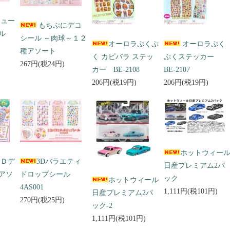
キュー
もちぷにデコ
ール
シール ～肉球～１２
オーロラぷくぷ
オーロラぷく
種アソート
く カピバラ ステッ
ぷくステッカー
267円(税24円)
カー BE-2108
BE-2107
206円(税19円)
206円(税19円)
ホットウィー
３Ｄデ
3Dバラエティ
日産プレミアム2パ
アソ
ドロップシール
ック
ホットウィール
4AS001
1,111円(税101円)
日産プレミアム2パ
270円(税25円)
ック-2
1,111円(税101円)