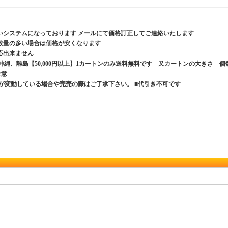
いシステムになっております メールにて価格訂正してご連絡いたします
数量の多い場合は価格が安くなります
応出来ません
、沖縄、離島【50,000円以上】1カートンのみ送料無料です 又カートンの大きさ 個
ご注意
が変動している場合や完売の際はご了承下さい。 ■代引き不可です