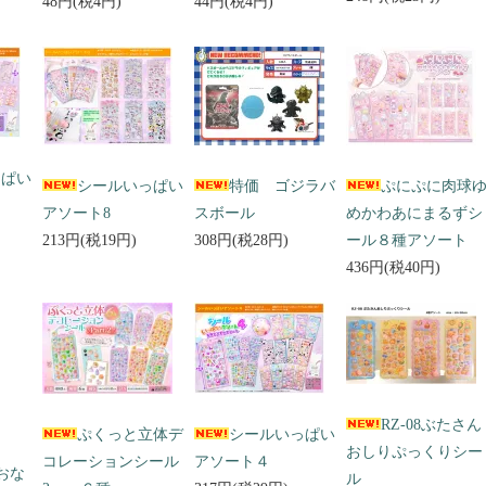
48円(税4円)
44円(税4円)
っぱい
シールいっぱい
特価 ゴジラバ
ぷにぷに肉球
アソート8
スボール
めかわあにまるずシ
213円(税19円)
308円(税28円)
ール８種アソート
436円(税40円)
RZ-08ぶたさん
ぷくっと立体デ
シールいっぱい
おしりぷっくりシー
コレーションシール
アソート４
 おな
ル