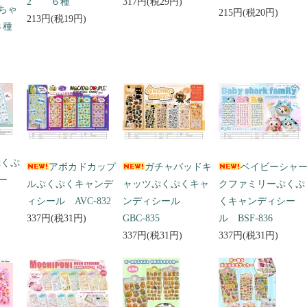
2 ６種
317円(税29円)
ちゃ
215円(税20円)
213円(税19円)
３種
ぷくぷ
アボカドカップ
ガチャバッドキ
ベイビーシャ
ー
ルぷくぷくキャンデ
ャッツぷくぷくキャ
クファミリーぷくぷ
ィシール AVC-832
ンディシール
くキャンディシー
337円(税31円)
GBC-835
ル BSF-836
337円(税31円)
337円(税31円)