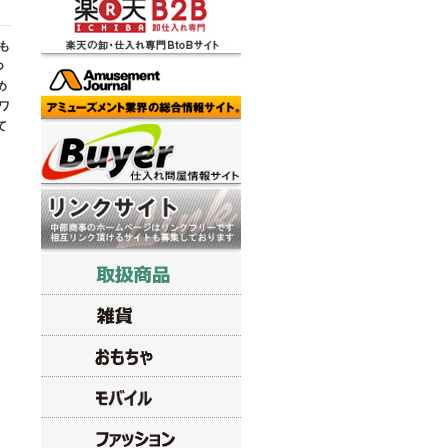
も
つ
め
ワ
て