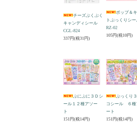
ポップ＆
チーズぷくぷく
トぷっくりシ
キャンディシール
RZ-02
CGL-824
105円(税10円)
337円(税31円)
ぷにぷに３Ｄシ
ぷっくり
ール１２種アソー
コシール ６種
ト
ート
151円(税14円)
151円(税14円)