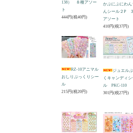
138） ８種アソー
かぷにぷにわん
ト
んシール２P 
444円(税40円)
アソート
410円(税37円)
RZ-10アニマル
ジュエル
おしりぷっくりシー
くキャンディシ
ル
ル PKC-110
215円(税20円)
301円(税27円)