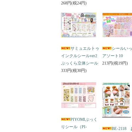
268円(税24円)
サミュエルトゥ
シールい
インクルシールver2
アソート10
ぷっくら立体シール
213円(税19円)
333円(税30円)
PIYOMIぷっく
りシール（PI-
BE-2118