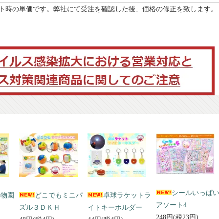
ト時の単価です。弊社にて受注を確認した後、価格の修正を致します。
シールいっぱ
動物園
どこでもミニパ
卓球ラケットラ
アソート4
ズル３ＤＫＨ
イトキーホルダー
248円(税23円)