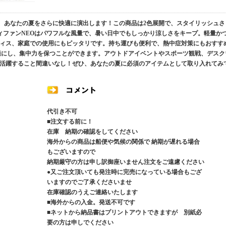
が、あなたの夏をさらに快適に演出します！この商品は2色展開で、スタイリッシュさ
ディファンNEOはパワフルな風量で、暑い日中でもしっかり涼しさをキープ。軽量か
ィス、家庭での使用にもピッタリです。持ち運びも便利で、熱中症対策にもおすす
適にし、集中力を保つことができます。アウトドアイベントやスポーツ観戦、デスク
活躍すること間違いなし！ぜひ、あなたの夏に必須のアイテムとして取り入れてみ
代引き不可
■注文する前に！
在庫 納期の確認をしてください
海外からの商品は船便や気候の関係で 納期が遅れる場合
もございますので
納期厳守の方は申し訳御座いません注文をご遠慮ください
●又ご注文頂いても発注時に完売になっている場合もござ
いますのでご了承くださいませ
在庫確認のうえご連絡いたします
■海外からの入金。発送不可です
■ネットから納品書はプリントアウトできますが 別紙必
要の方は申しでください