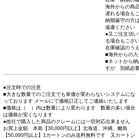
海外からの商品
遅れる場合も
納期厳守の方
遠慮ください
●又ご注文頂
る場合もござ
在庫確認のう
■海外からの
■ネットから
すが 別紙必
●注文時での注意
■大きな数量でのご注文でも単価が変わらないシステムにな
っております メールにて価格訂正してご連絡いたします
■価格は（ ）内は数量により変わります 数量の多い場合
は価格が安くなります
●他社で購入した商品のクレームには一切対応出来ません
お買上金額 本島【30,000円以上】北海道、沖縄、離島
【50,000円以上】1カートンのみ送料無料です 又カートン