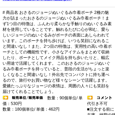
# 商品名 おさるのジョージぬいぐるみ巾着ポーチ 2種の魅
力が詰まったおさるのジョージぬいぐるみ巾着ポーチ！ま
ず1つ目の特徴は、ふんわり柔らかな手触りのぬいぐるみ素
材を使用していることです。触れるたびに心が和む、愛ら
しいジョージのぬいぐるみがポーチの表面にあしらわれて
います。このポーチを持ち歩けば、いつも笑顔になれるこ
と間違いなし！また、2つ目の特徴は、実用性の高い巾着ポ
ーチとしての機能性です。小さなアイテムをまとめて収納
したり、ポーチとしてメイク用品を持ち歩いたりと、幅広
い用途で活躍してくれます。 このおさるのジョージぬいぐ
るみ巾着ポーチを持っていると、普段の生活がちょっと楽
しくなること間違いなし！外出先でコンパクトに持ち運べ
るので、旅行やお買い物など様々なシーンで活躍します。
愛嬌たっぷりなジョージの表情は、周囲の人々にも笑顔を
届けてくれることでしょう。
数量：90個単位/ 単
価：530円
代引き不可
数量：180個単位/ 単価：462円
■注文する前に
在庫 納期の