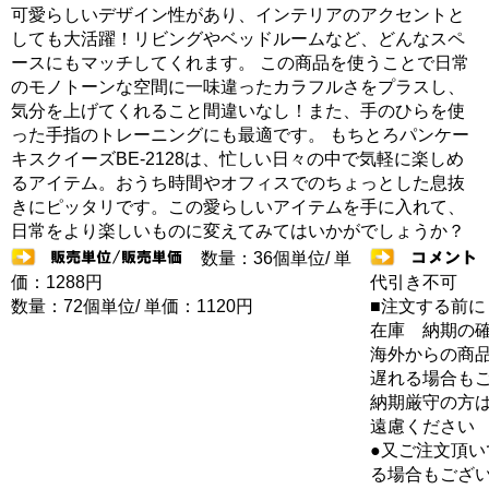
可愛らしいデザイン性があり、インテリアのアクセントと
しても大活躍！リビングやベッドルームなど、どんなスペ
ースにもマッチしてくれます。 この商品を使うことで日常
のモノトーンな空間に一味違ったカラフルさをプラスし、
気分を上げてくれること間違いなし！また、手のひらを使
った手指のトレーニングにも最適です。 もちとろパンケー
キスクイーズBE-2128は、忙しい日々の中で気軽に楽しめ
るアイテム。おうち時間やオフィスでのちょっとした息抜
きにピッタリです。この愛らしいアイテムを手に入れて、
日常をより楽しいものに変えてみてはいかがでしょうか？
数量：36個単位/ 単
価：1288円
代引き不可
数量：72個単位/ 単価：1120円
■注文する前に
在庫 納期の
海外からの商品
遅れる場合も
納期厳守の方
遠慮ください
●又ご注文頂
る場合もござ