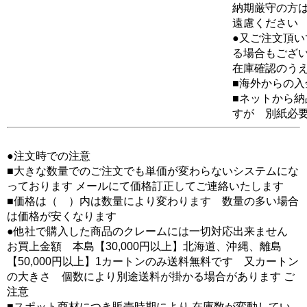
納期厳守の方
遠慮ください
●又ご注文頂
る場合もござ
在庫確認のう
■海外からの
■ネットから
すが 別紙必
●注文時での注意
■大きな数量でのご注文でも単価が変わらないシステムにな
っております メールにて価格訂正してご連絡いたします
■価格は（ ）内は数量により変わります 数量の多い場合
は価格が安くなります
●他社で購入した商品のクレームには一切対応出来ません
お買上金額 本島【30,000円以上】北海道、沖縄、離島
【50,000円以上】1カートンのみ送料無料です 又カートン
の大きさ 個数により別途送料が掛かる場合があります ご
注意
■スポット商材につき販売時期により 在庫数が変動してい