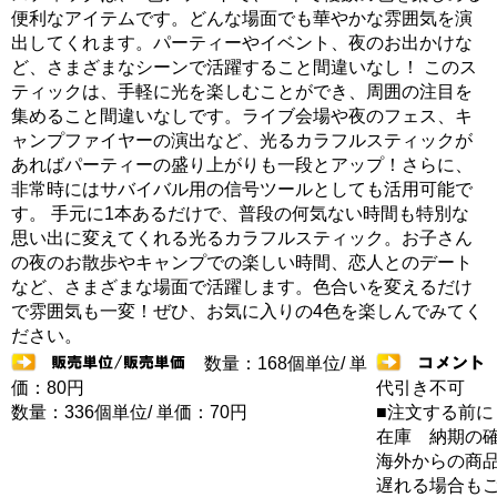
便利なアイテムです。どんな場面でも華やかな雰囲気を演
出してくれます。パーティーやイベント、夜のお出かけな
ど、さまざまなシーンで活躍すること間違いなし！ このス
ティックは、手軽に光を楽しむことができ、周囲の注目を
集めること間違いなしです。ライブ会場や夜のフェス、キ
ャンプファイヤーの演出など、光るカラフルスティックが
あればパーティーの盛り上がりも一段とアップ！さらに、
非常時にはサバイバル用の信号ツールとしても活用可能で
す。 手元に1本あるだけで、普段の何気ない時間も特別な
思い出に変えてくれる光るカラフルスティック。お子さん
の夜のお散歩やキャンプでの楽しい時間、恋人とのデート
など、さまざまな場面で活躍します。色合いを変えるだけ
で雰囲気も一変！ぜひ、お気に入りの4色を楽しんでみてく
ださい。
数量：168個単位/ 単
価：80円
代引き不可
数量：336個単位/ 単価：70円
■注文する前に
在庫 納期の
海外からの商品
遅れる場合も