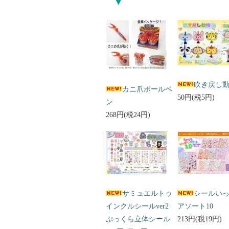
吹き戻し
カニ爪ボールペ
50円(税5円)
ン
268円(税24円)
サミュエルトゥ
シールい
インクルシールver2
アソート10
ぷっくら立体シール
213円(税19円)