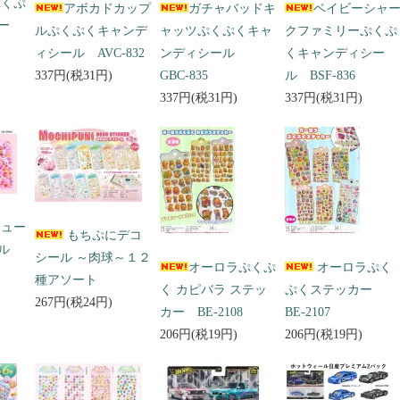
ぷくぷ
アボカドカップ
ガチャバッドキ
ベイビーシャ
ー
ルぷくぷくキャンデ
ャッツぷくぷくキャ
クファミリーぷくぷ
ィシール AVC-832
ンディシール
くキャンディシー
337円(税31円)
GBC-835
ル BSF-836
337円(税31円)
337円(税31円)
キュー
もちぷにデコ
ール
シール ～肉球～１２
オーロラぷくぷ
オーロラぷく
種アソート
く カピバラ ステッ
ぷくステッカー
267円(税24円)
カー BE-2108
BE-2107
206円(税19円)
206円(税19円)