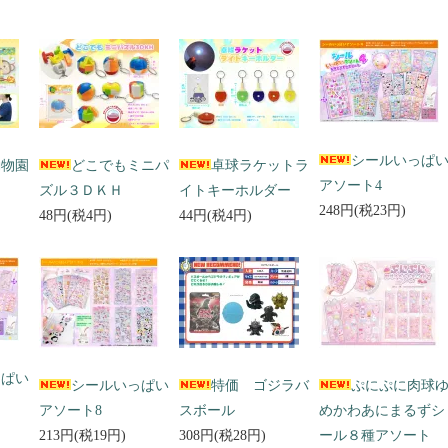
シールいっぱ
動物園
どこでもミニパ
卓球ラケットラ
アソート4
ズル３ＤＫＨ
イトキーホルダー
248円(税23円)
48円(税4円)
44円(税4円)
っぱい
シールいっぱい
特価 ゴジラバ
ぷにぷに肉球
アソート8
スボール
めかわあにまるずシ
213円(税19円)
308円(税28円)
ール８種アソート