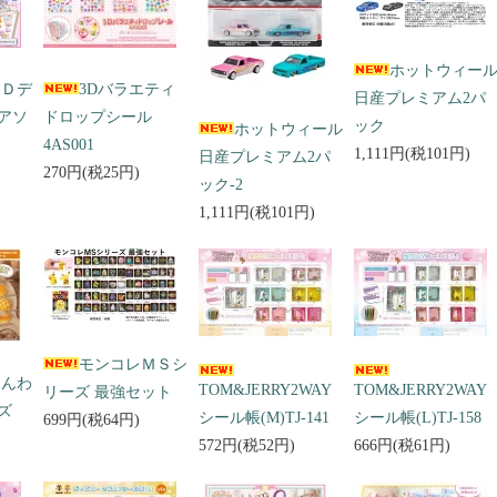
ホットウィー
３Ｄデ
3Dバラエティ
日産プレミアム2パ
アソ
ドロップシール
ック
ホットウィール
4AS001
1,111円(税101円)
日産プレミアム2パ
270円(税25円)
ック-2
1,111円(税101円)
モンコレＭＳシ
ふんわ
TOM&JERRY2WAY
TOM&JERRY2WAY
リーズ 最強セット
ズ
シール帳(M)TJ-141
シール帳(L)TJ-158
699円(税64円)
572円(税52円)
666円(税61円)