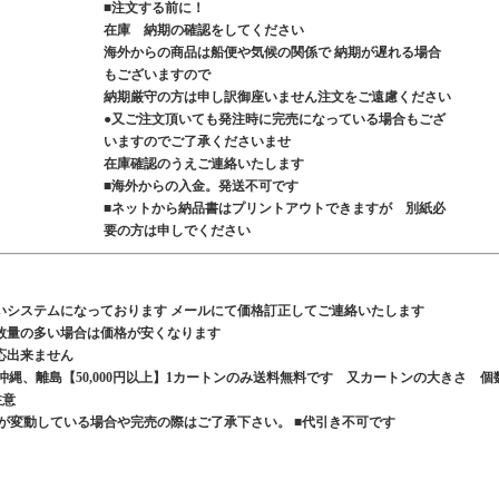
■注文する前に！
在庫 納期の確認をしてください
海外からの商品は船便や気候の関係で 納期が遅れる場合
もございますので
納期厳守の方は申し訳御座いません注文をご遠慮ください
●又ご注文頂いても発注時に完売になっている場合もござ
いますのでご了承くださいませ
在庫確認のうえご連絡いたします
■海外からの入金。発送不可です
■ネットから納品書はプリントアウトできますが 別紙必
要の方は申しでください
いシステムになっております メールにて価格訂正してご連絡いたします
数量の多い場合は価格が安くなります
応出来ません
、沖縄、離島【50,000円以上】1カートンのみ送料無料です 又カートンの大きさ 個
ご注意
が変動している場合や完売の際はご了承下さい。 ■代引き不可です