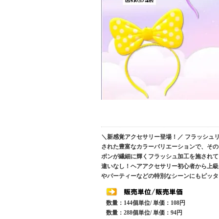
＼新感覚アクセサリー登場！／ フラッシュ
された豊富なカラーバリエーションで、その
ボンが繊細に輝くフラッシュ加工を施されて
違いなし！ヘアアクセサリー初心者から上級
やパーティーなどの特別なシーンにもピッタ
数量：144個単位/ 単価：108円
数量：288個単位/ 単価：94円