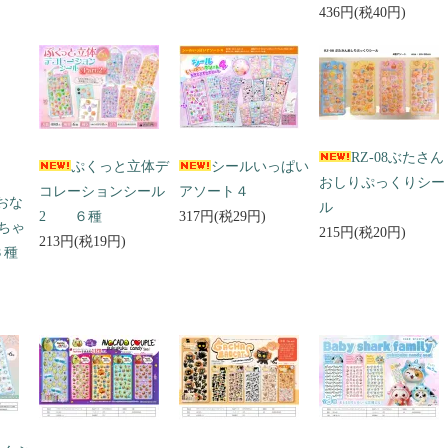
436円(税40円)
RZ-08ぶたさん
ぷくっと立体デ
シールいっぱい
おしりぷっくりシー
コレーションシール
アソート４
 おな
ル
2 ６種
317円(税29円)
ちゃ
215円(税20円)
213円(税19円)
３種