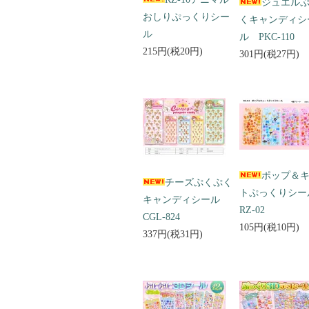
ジュエル
おしりぷっくりシー
くキャンディシ
ル
ル PKC-110
215円(税20円)
301円(税27円)
ポップ＆
チーズぷくぷく
トぷっくりシ
キャンディシール
RZ-02
CGL-824
105円(税10円)
337円(税31円)