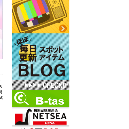
ト
リ
間
式