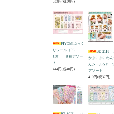
333円(税30円)
PIYOMIぷっく
りシール（PI-
BE-2118
138） ８種アソー
かぷにぷにわん
ト
んシール２P 
444円(税40円)
アソート
410円(税37円)
RZ-10アニマル