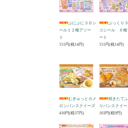
ぷにぷに３Ｄシ
ぷっくり
ール１２種アソー
コシール ６種
ト
ート
151円(税14円)
151円(税14円)
むぎゅっとカメ
焼きたて
ロンパンスクイーズ
りパンスクイー
410円(税37円)
103円(税9円)