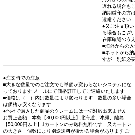
遅れる場合も
納期厳守の方
遠慮ください
●又ご注文頂
る場合もござ
在庫確認のう
■海外からの
■ネットから
すが 別紙必
●注文時での注意
■大きな数量でのご注文でも単価が変わらないシステムにな
っております メールにて価格訂正してご連絡いたします
■価格は（ ）内は数量により変わります 数量の多い場合
は価格が安くなります
●他社で購入した商品のクレームには一切対応出来ません
お買上金額 本島【30,000円以上】北海道、沖縄、離島
【50,000円以上】1カートンのみ送料無料です 又カートン
の大きさ 個数により別途送料が掛かる場合があります ご