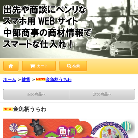
カート
検索
ホーム
＞
雑貨
＞
金魚柄うちわ
前の商品へ
次の商品へ
金魚柄うちわ