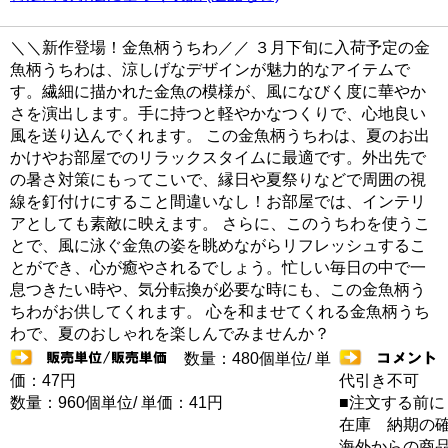
＼＼新作登場！金魚柄うちわ／／ ３月下旬に入荷予定の金
魚柄うちわは、涼しげなデザインが魅力的なアイテムで
す。繊細に描かれた金魚の模様が、風になびく度に華やか
さを演出します。手に持つと軽やかなつくりで、心地良い
風を送り込んでくれます。 この金魚柄うちわは、夏のお出
かけやお部屋でのリラックスタイムに最適です。外出先で
の暑さ対策にもってこいで、縁日や夏祭りなどで周囲の視
線を釘付けにすること間違いなし！お部屋では、インテリ
アとしても素敵に映えます。 さらに、このうちわを使うこ
とで、風に泳ぐ金魚の姿を眺めながらリフレッシュするこ
とができ、心が癒やされるでしょう。忙しい毎日の中で一
息つきたい時や、気分転換が必要な時にも、この金魚柄う
ちわがお供してくれます。 心を和ませてくれる金魚柄うち
わで、夏のおしゃれを楽しんでみませんか？
数量：480個単位/ 単
価：47円
代引き不可
数量：960個単位/ 単価：41円
■注文する前に
在庫 納期の
海外からの商品