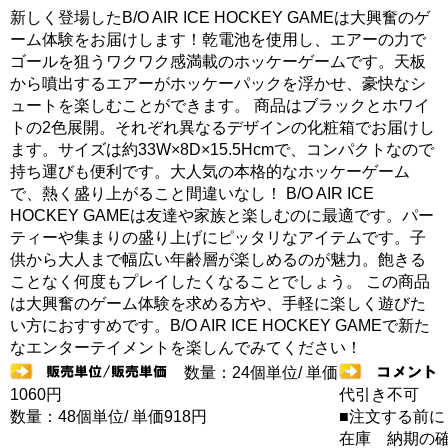
新しく登場したB/O AIR ICE HOCKEY GAMEは大興奮のゲ
ーム体験をお届けします！乾電池を使用し、エアーの力で
ゴールを狙うワクワク感満載のホッケーゲームです。天板
から噴出するエアーがホッケーパックを浮かせ、豪快なシ
ュートを楽しむことができます。 商品はブラックとホワイ
トの2色展開。それぞれ異なるデザインの化粧箱でお届けし
ます。サイズは約33W×8D×15.5Hcmで、コンパクトなので
持ち運びも便利です。大人気の本格的なホッケーゲーム
で、熱く盛り上がること間違いなし！ B/O AIR ICE
HOCKEY GAMEは友達や家族と楽しむのに最適です。パー
ティーや集まりの盛り上げにピッタリなアイテムです。子
供から大人まで幅広い年齢層が楽しめるのが魅力。飽きる
ことなく何度もプレイしたくなることでしょう。 この商品
は大興奮のゲーム体験を求める方や、手軽に楽しく遊びた
い方におすすめです。B/O AIR ICE HOCKEY GAMEで新た
なエンターテイメントを楽しんでみてください！
数量：24個単位/ 単価
1060円
代引き不可
数量：48個単位/ 単価918円
■注文する前に
在庫 納期の