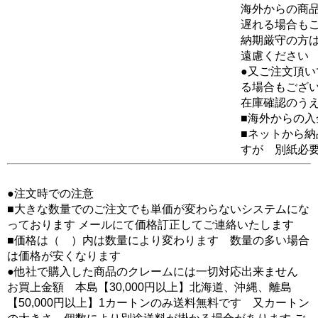
海外からの商品
遅れる場合も
納期厳守の方
遠慮ください
●又ご注文頂
る場合もござ
在庫確認のう
■海外からの
■ネットから
すが 別紙必
●注文時での注意
■大きな数量でのご注文でも単価が変わらないシステムにな
っております メールにて価格訂正してご連絡いたします
■価格は（ ）内は数量により変わります 数量の多い場合
は価格が安くなります
●他社で購入した商品のクレームには一切対応出来ません
お買上金額 本島【30,000円以上】北海道、沖縄、離島
【50,000円以上】1カートンのみ送料無料です 又カートン