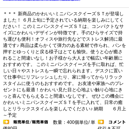
＊＊＊ 新商品のかわいいミニパンスクイーズＳＴが登場し
ました！ ６月上旬に予定されている納期を楽しみにしてく
ださい！ このミニパンスクイーズＳＴは、コンパクトなサ
イズにかわいいデザインが特徴です。手のひらサイズで持
ち運びも便利！オフィスや旅行先などでストレス解消に最
適です♪ 商品は柔らかくて弾力のある素材で作られ、パンを
押すとゆっくりと戻る様子はとても愉快。使うと心が癒さ
れること間違いなし！お子様から大人まで幅広い年齢層に
おすすめです。 このミニパンスクイーズを手に取れば、忙
しい日々やストレスも一瞬で忘れられます。デスクに置い
て仕事中にリフレッシュしたり、家に帰ってからリラック
スタイムに使うのもおすすめです。 お友達や家族へのプレ
ゼントにも最適！かわいい見た目と心地よい触り心地にき
っと喜んでもらえること間違いなしです。 ぜひこの機会に
かわいいミニパンスクイーズＳＴを手に入れて、日常の癒
しとリラックスタイムを楽しんでください♪ 納期 ６月上
～予定
数量：400個単位/ 単
価80円
代引き不可