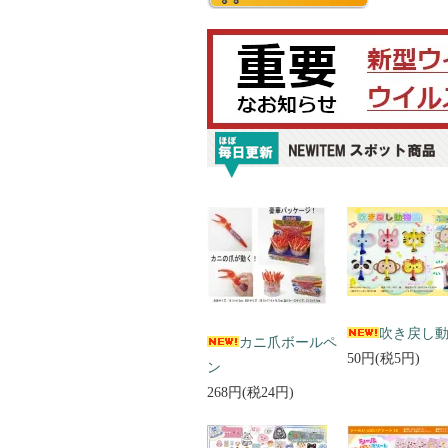
吹き戻し
カニ爪ボールペ
50円(税5円)
ン
268円(税24円)