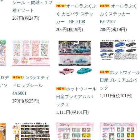
シール ～肉球～１２
オーロラぷくぷ
オーロラぷく
種アソート
く カピバラ ステッ
ぷくステッカー
267円(税24円)
カー BE-2108
BE-2107
206円(税19円)
206円(税19円)
ホットウィー
３Ｄデ
3Dバラエティ
日産プレミアム2パ
アソ
ドロップシール
ック
ホットウィール
4AS001
1,111円(税101円)
日産プレミアム2パ
270円(税25円)
ック-2
1,111円(税101円)