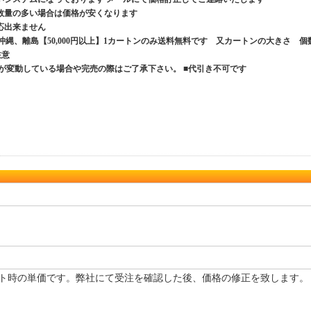
数量の多い場合は価格が安くなります
応出来ません
、沖縄、離島【50,000円以上】1カートンのみ送料無料です 又カートンの大きさ 個
ご注意
が変動している場合や完売の際はご了承下さい。 ■代引き不可です
ト時の単価です。弊社にて受注を確認した後、価格の修正を致します。