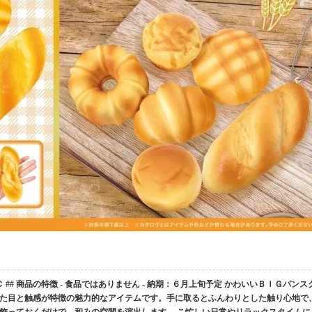
 ## 商品の特徴 - 食品ではありません - 納期：６月上旬予定 かわいいＢＩＧパンス
た目と触感が特徴の魅力的なアイテムです。手に取るとふんわりとした触り心地で