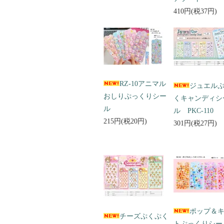
410円(税37円)
RZ-10アニマル
ジュエル
おしりぷっくりシー
くキャンディシ
ル
ル PKC-110
215円(税20円)
301円(税27円)
ポップ＆
チーズぷくぷく
トぷっくりシ