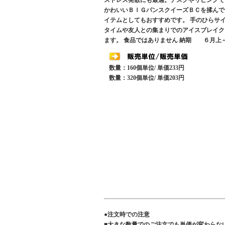
ストレス発散にも最適。デスクやリビングで
かわいいＢＩＧパンスクイーズＢＣを揉んで
イテムとしてもおすすめです。 手のひらサ
タイムや友人との集まりでのアイスブレイク
ます。 食品ではありません 納期 ６月上
数量：160個単位/ 単価233円
数量：320個単位/ 単価203円
●注文時での注意
■大きな数量でのご注文でも単価が変わらな