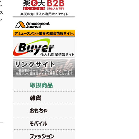
、
ア
ス
し