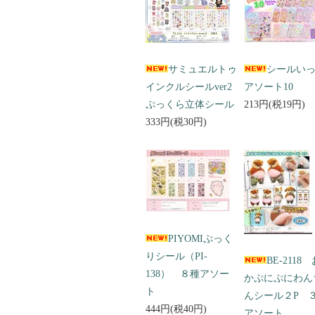
サミュエルトゥ
シールい
インクルシールver2
アソート10
ぷっくら立体シール
213円(税19円)
333円(税30円)
PIYOMIぷっく
りシール（PI-
BE-2118
138） ８種アソー
かぷにぷにわん
ト
んシール２P 
444円(税40円)
アソート