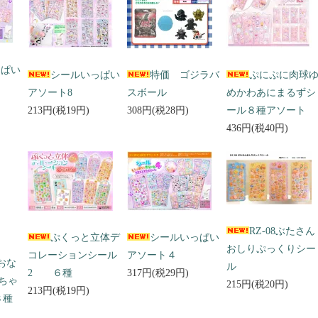
っぱい
シールいっぱい
特価 ゴジラバ
ぷにぷに肉球
アソート8
スボール
めかわあにまるずシ
213円(税19円)
308円(税28円)
ール８種アソート
436円(税40円)
RZ-08ぶたさん
ぷくっと立体デ
シールいっぱい
おしりぷっくりシー
コレーションシール
アソート４
 おな
ル
2 ６種
317円(税29円)
ちゃ
215円(税20円)
213円(税19円)
３種