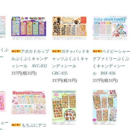
ぷくぷ
アボカドカップ
ガチャバッドキ
ベイビーシャ
ー
ルぷくぷくキャンデ
ャッツぷくぷくキャ
クファミリーぷくぷ
ィシール AVC-832
ンディシール
くキャンディシー
337円(税31円)
GBC-835
ル BSF-836
337円(税31円)
337円(税31円)
キュー
もちぷにデコ
ール