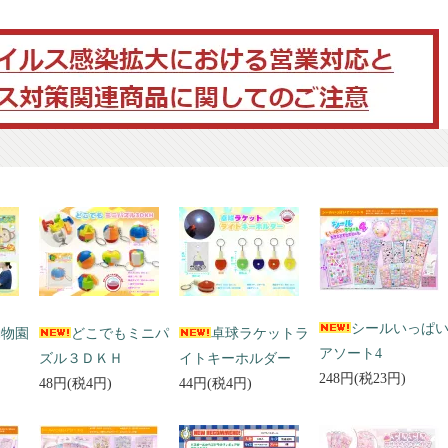
シールいっぱ
動物園
どこでもミニパ
卓球ラケットラ
アソート4
ズル３ＤＫＨ
イトキーホルダー
248円(税23円)
48円(税4円)
44円(税4円)