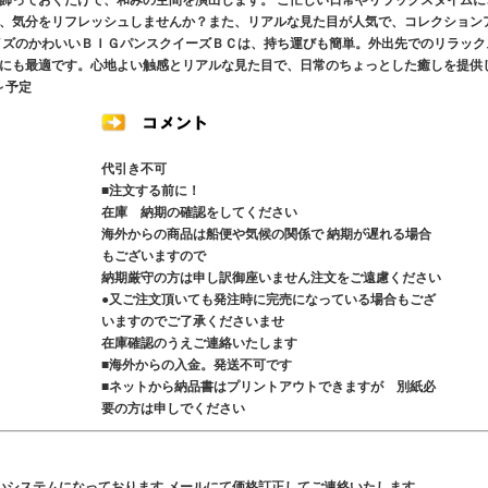
飾っておくだけで、和みの空間を演出します。 こ忙しい日常やリラックスタイムに
、気分をリフレッシュしませんか？また、リアルな見た目が人気で、コレクション
イズのかわいいＢＩＧパンスクイーズＢＣは、持ち運びも簡単。外出先でのリラック
にも最適です。心地よい触感とリアルな見た目で、日常のちょっとした癒しを提供
～予定
代引き不可
■注文する前に！
在庫 納期の確認をしてください
海外からの商品は船便や気候の関係で 納期が遅れる場合
もございますので
納期厳守の方は申し訳御座いません注文をご遠慮ください
●又ご注文頂いても発注時に完売になっている場合もござ
いますのでご了承くださいませ
在庫確認のうえご連絡いたします
■海外からの入金。発送不可です
■ネットから納品書はプリントアウトできますが 別紙必
要の方は申しでください
いシステムになっております メールにて価格訂正してご連絡いたします