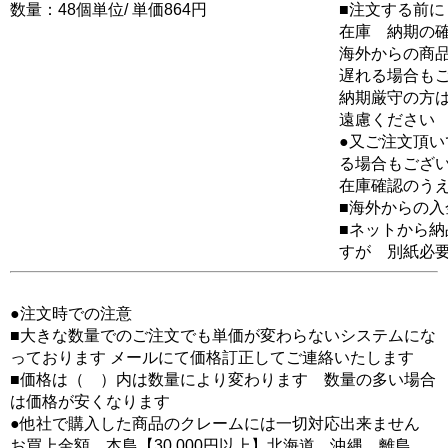
数量：48個単位/ 単価864円
■注文する前に
在庫 納期の
海外からの商品
遅れる場合も
納期厳守の方
遠慮ください
●又ご注文頂
る場合もござ
在庫確認のう
■海外からの
■ネットから
すが 別紙必
●注文時での注意
■大きな数量でのご注文でも単価が変わらないシステムにな
っております メールにて価格訂正してご連絡いたします
■価格は（ ）内は数量により変わります 数量の多い場合
は価格が安くなります
●他社で購入した商品のクレームには一切対応出来ません
お買上金額 本島【30,000円以上】北海道、沖縄、離島