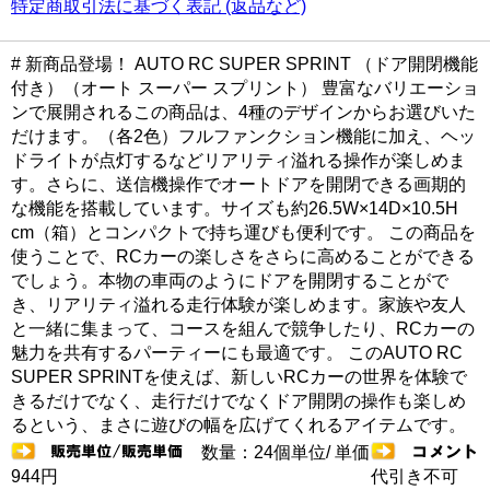
特定商取引法に基づく表記 (返品など)
# 新商品登場！ AUTO RC SUPER SPRINT （ドア開閉機能
付き）（オート スーパー スプリント） 豊富なバリエーショ
ンで展開されるこの商品は、4種のデザインからお選びいた
だけます。（各2色）フルファンクション機能に加え、ヘッ
ドライトが点灯するなどリアリティ溢れる操作が楽しめま
す。さらに、送信機操作でオートドアを開閉できる画期的
な機能を搭載しています。サイズも約26.5W×14D×10.5H
cm（箱）とコンパクトで持ち運びも便利です。 この商品を
使うことで、RCカーの楽しさをさらに高めることができる
でしょう。本物の車両のようにドアを開閉することがで
き、リアリティ溢れる走行体験が楽しめます。家族や友人
と一緒に集まって、コースを組んで競争したり、RCカーの
魅力を共有するパーティーにも最適です。 このAUTO RC
SUPER SPRINTを使えば、新しいRCカーの世界を体験で
きるだけでなく、走行だけでなくドア開閉の操作も楽しめ
るという、まさに遊びの幅を広げてくれるアイテムです。
数量：24個単位/ 単価
944円
代引き不可