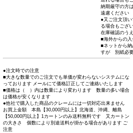
納期厳守の方
遠慮ください
●又ご注文頂
る場合もござ
在庫確認のう
■海外からの
■ネットから
すが 別紙必
●注文時での注意
■大きな数量でのご注文でも単価が変わらないシステムにな
っております メールにて価格訂正してご連絡いたします
■価格は（ ）内は数量により変わります 数量の多い場合
は価格が安くなります
●他社で購入した商品のクレームには一切対応出来ません
お買上金額 本島【30,000円以上】北海道、沖縄、離島
【50,000円以上】1カートンのみ送料無料です 又カートン
の大きさ 個数により別途送料が掛かる場合があります ご
注意