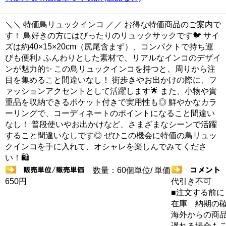
＼＼ 特価鳥リュックインコ ／／ お得な特価商品のご案内で
す！ 鳥好きの方にはぴったりのリュックサックです🐦 サイ
ズは約40×15×20cm（尻尾含まず）、コンパクトで持ち運
びも便利♪ ふんわりとした素材で、リアルなインコのデザイ
ンが魅力的✨ この鳥リュックインコを持つと、周りから注
目を集めること間違いなし！ 街歩きやお出かけの際に、フ
ァッションアクセントとして活躍します🌟 また、小物や貴
重品を収納できるポケット付きで実用性も◎ 鮮やかなカラ
ーリングで、コーディネートのポイントになること間違い
なし！ 普段使いやお出かけなど、さまざまなシーンで活躍
すること間違いなしです◎ ぜひこの機会に特価の鳥リュッ
クインコを手に入れて、オシャレを楽しんでみてくださ
い！🛍️
数量：60個単位/ 単価
650円
代引き不可
■注文する前に
在庫 納期の
海外からの商品
遅れる場合も