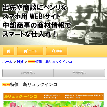
カート
検索
ホーム
＞
雑貨
＞
特価 鳥リュックインコ
前の商品へ
次の商品へ
特価 鳥リュックインコ