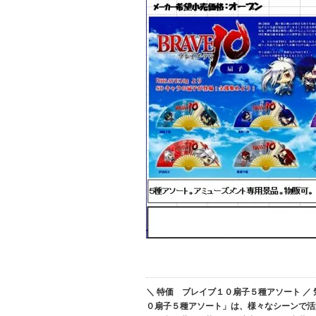
＼ 特価 ブレイブ１０扇子５種アソート 
０扇子５種アソート」は、様々なシーンで活