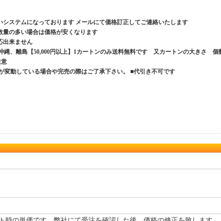
いシステムになっております メールにて価格訂正してご連絡いたします
数量の多い場合は価格が安くなります
応出来ません
、沖縄、離島【50,000円以上】1カートンのみ送料無料です 又カートンの大きさ 個
ご注意
が変動している場合や完売の際はご了承下さい。 ■代引き不可です
ト時の単価です。弊社にて受注を確認した後、価格の修正を致します。