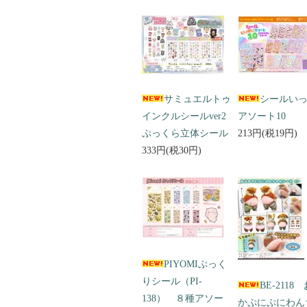
サミュエルトゥ
シールい
インクルシールver2
アソート10
ぷっくら立体シール
213円(税19円)
333円(税30円)
PIYOMIぷっく
りシール（PI-
BE-2118
138） ８種アソー
かぷにぷにわん