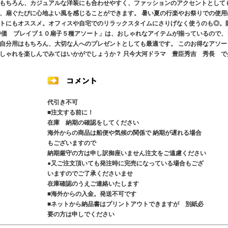
もちろん、カジュアルな洋装にも合わせやすく、ファッションのアクセントとして
、扇ぐたびに心地よい風を感じることができます。 暑い夏の行楽やお祭りでの使用
トにもオススメ。オフィスや自宅でのリラックスタイムにさりげなく使うのも◎。
特価 ブレイブ１０扇子５種アソート」は、おしゃれなアイテムが揃っているので、
自分用はもちろん、大切な人へのプレゼントとしても最適です。 このお得なアソー
しゃれを楽しんでみてはいかがでしょうか？ 只今大河ドラマ 豊臣秀吉 秀長 で
代引き不可
■注文する前に！
在庫 納期の確認をしてください
海外からの商品は船便や気候の関係で 納期が遅れる場合
もございますので
納期厳守の方は申し訳御座いません注文をご遠慮ください
●又ご注文頂いても発注時に完売になっている場合もござ
いますのでご了承くださいませ
在庫確認のうえご連絡いたします
■海外からの入金。発送不可です
■ネットから納品書はプリントアウトできますが 別紙必
要の方は申しでください