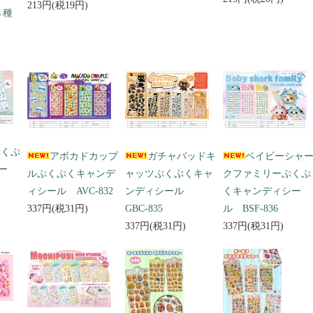
213円(税19円)
３種
ぷくぷ
アボカドカップ
ガチャバッドキ
ベイビーシャ
ー
ルぷくぷくキャンデ
ャッツぷくぷくキャ
クファミリーぷくぷ
ィシール AVC-832
ンディシール
くキャンディシー
337円(税31円)
GBC-835
ル BSF-836
337円(税31円)
337円(税31円)