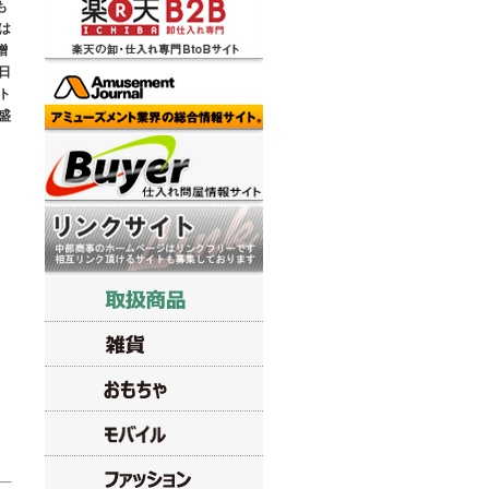
も
は
贈
日
ト
盛