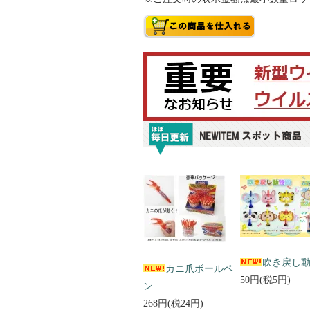
吹き戻し
カニ爪ボールペ
50円(税5円)
ン
268円(税24円)