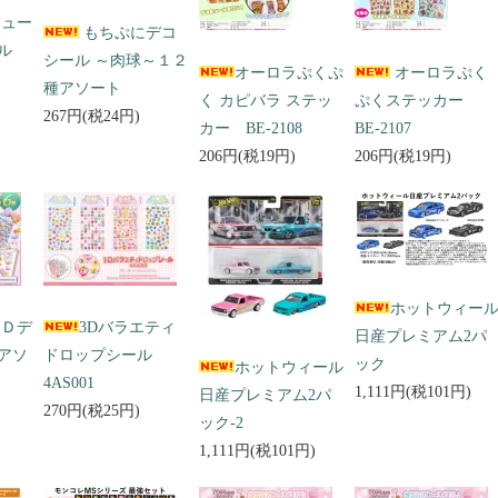
キュー
もちぷにデコ
ール
シール ～肉球～１２
オーロラぷくぷ
オーロラぷく
種アソート
く カピバラ ステッ
ぷくステッカー
267円(税24円)
カー BE-2108
BE-2107
206円(税19円)
206円(税19円)
ホットウィー
３Ｄデ
3Dバラエティ
日産プレミアム2パ
アソ
ドロップシール
ック
ホットウィール
4AS001
1,111円(税101円)
日産プレミアム2パ
270円(税25円)
ック-2
1,111円(税101円)