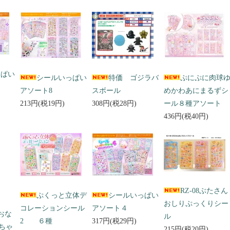
っぱい
シールいっぱい
特価 ゴジラバ
ぷにぷに肉球
アソート8
スボール
めかわあにまるずシ
213円(税19円)
308円(税28円)
ール８種アソート
436円(税40円)
RZ-08ぶたさん
ぷくっと立体デ
シールいっぱい
おしりぷっくりシー
コレーションシール
アソート４
 おな
ル
2 ６種
317円(税29円)
ちゃ
215円(税20円)