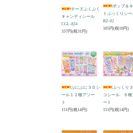
ポップ＆
チーズぷくぷく
トぷっくりシ
キャンディシール
RZ-02
CGL-824
105円(税10円)
337円(税31円)
ぷにぷに３Ｄシ
ぷっくり
ール１２種アソー
コシール ６種
ト
ート
151円(税14円)
151円(税14円)