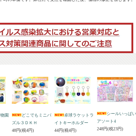
シールいっぱ
動物園
どこでもミニパ
卓球ラケットラ
アソート4
ズル３ＤＫＨ
イトキーホルダー
248円(税23円)
48円(税4円)
44円(税4円)