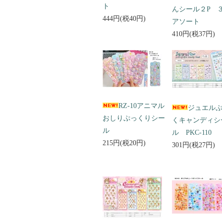
ト
んシール２P 
444円(税40円)
アソート
410円(税37円)
RZ-10アニマル
ジュエル
おしりぷっくりシー
くキャンディシ
ル
ル PKC-110
215円(税20円)
301円(税27円)