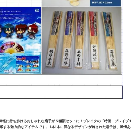
／ 気軽に持ち歩けるおしゃれな扇子が５種類セットに！ブレイクの「特価 ブレイブ
躍する魅力的なアイテムです。 1本1本に異なるデザインが施された扇子は、風情あ