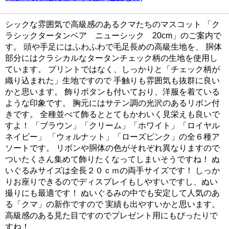
シックな雰囲気で高級感のあるクマたちのマスコット 「ク
ラシックタータンベア ニューシック 20cm」のご案内で
す。 頭や手足にはふわふわで毛足長めの高級生地を、 胴体
部分にはクラシカルなタータンチェック柄の生地を使用し
ています。 プリントではなく、しっかりと「チェック柄が
織り込まれた」生地ですので 手触りも雰囲気も抜群に良い
かと思います。 飾りボタンも付いており、洋服を着ている
ような印象です。 胸元にはサテン調の光沢のあるリボン付
きです。 全種並べて飾るととてもかわいく見栄えも良いで
すよ！ 「ブラウン」「クリーム」「ホワイト」「ロイヤル
ネイビー」 「ウォルナット」「ローズピンク」の全６種ア
ソートです。 リボンや胴体の色がそれぞれ異なりますので
ついたくさん集めて飾りたくなってしまいそうですね！ ぬ
いぐるみサイズは全長２０ｃｍの両手サイズです！ しっか
りお座りできるのでディスプレイもしやすいですし、ぬい
撮りにも最適です！ ぬいぐるみの中でも安定して人気のあ
る「クマ」の新作ですので 実績も出やすいかと思います。
高級感のある見た目ですのでプレゼント用にもぴったりで
すね！