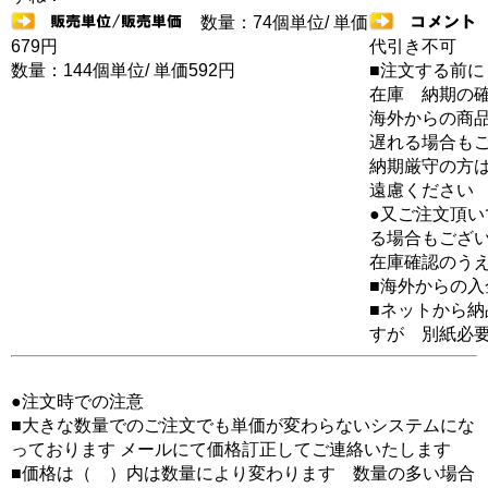
数量：74個単位/ 単価
679円
代引き不可
数量：144個単位/ 単価592円
■注文する前に
在庫 納期の
海外からの商品
遅れる場合も
納期厳守の方
遠慮ください
●又ご注文頂
る場合もござ
在庫確認のう
■海外からの
■ネットから
すが 別紙必
●注文時での注意
■大きな数量でのご注文でも単価が変わらないシステムにな
っております メールにて価格訂正してご連絡いたします
■価格は（ ）内は数量により変わります 数量の多い場合