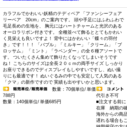
カラフルでかわいい妖精のテディベア 「ファンシーフェア
リーベア 20cm」のご案内です。 頭や手足にはふわふわで
毛足長めの生地を、 胸元にはハートチャームと光沢のある
オーロラリボン付きです。 全種並べて飾るととてもかわい
く見栄えも良いですよ！ 背中にはかわいい「蝶々の羽付
き」です！！！ 「バブル」「ミルキー」「クリーム」「ブ
ロッサム」 「ミント」「ラベンダー」の全６種アソートで
す。 ついたくさん集めて飾りたくなってしまいそうです
ね！ こちらのサイズは全長２０ｃｍの両手サイズ しっかり
お座りできるのでディスプレイもしやすいですし、ぬい撮
りにも最適です！ ぬいぐるみの中でも安定して人気のある
「クマ」の新作ですので 実績も出やすいかと思います。
数量：70個単位/ 単価
788円
代引き不可
数量：140個単位/ 単価685円
■注文する前に
在庫 納期の
海外からの商品
遅れる場合も
納期厳守の方