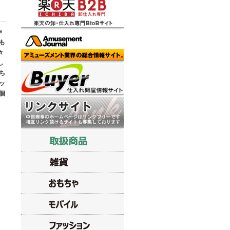
作
も
々
し
ち
ッ
個