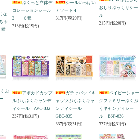
ぷくっと立体デ
シールいっぱい
おしりぷっくりシー
コレーションシール
アソート４
 おな
ル
2 ６種
317円(税29円)
ちゃ
215円(税20円)
213円(税19円)
３種
ぷくぷ
アボカドカップ
ガチャバッドキ
ベイビーシャ
ー
ルぷくぷくキャンデ
ャッツぷくぷくキャ
クファミリーぷくぷ
ィシール AVC-832
ンディシール
くキャンディシー
337円(税31円)
GBC-835
ル BSF-836
337円(税31円)
337円(税31円)