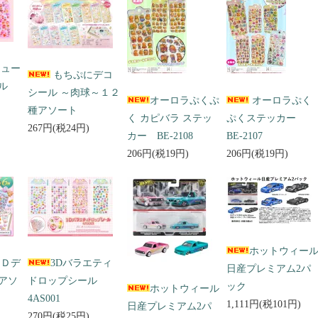
キュー
もちぷにデコ
ール
シール ～肉球～１２
オーロラぷくぷ
オーロラぷく
種アソート
く カピバラ ステッ
ぷくステッカー
267円(税24円)
カー BE-2108
BE-2107
206円(税19円)
206円(税19円)
ホットウィー
３Ｄデ
3Dバラエティ
日産プレミアム2パ
アソ
ドロップシール
ック
ホットウィール
4AS001
1,111円(税101円)
日産プレミアム2パ
270円(税25円)