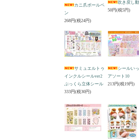
吹き戻し
カニ爪ボールペ
50円(税5円)
ン
268円(税24円)
サミュエルトゥ
シールい
インクルシールver2
アソート10
ぷっくら立体シール
213円(税19円)
333円(税30円)