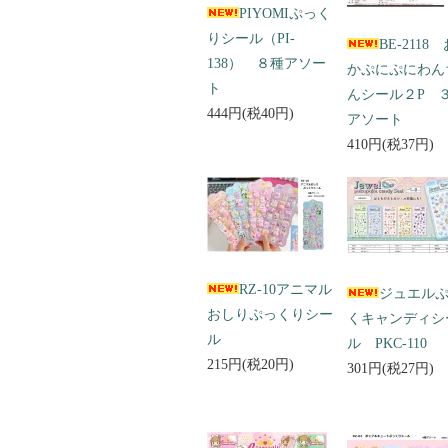
PIYOMIぷっく
りシール（PI-
BE-2118
138） ８種アソー
かぷにぷにわん
ト
んシール２P 
444円(税40円)
アソート
410円(税37円)
RZ-10アニマル
ジュエル
おしりぷっくりシー
くキャンディシ
ル
ル PKC-110
215円(税20円)
301円(税27円)