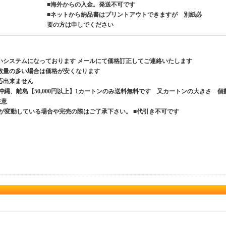
■海外からの入金。発送不可です
■ネットから納品書はプリントアウトできますが 別紙必
要の方は申しでください
いシステムになっております メールにて価格訂正してご連絡いたします
数量の多い場合は価格が安くなります
応出来ません
、沖縄、離島【50,000円以上】1カートンのみ送料無料です 又カートンの大きさ 個
ご注意
が変動している場合や完売の際はご了承下さい。 ■代引き不可です