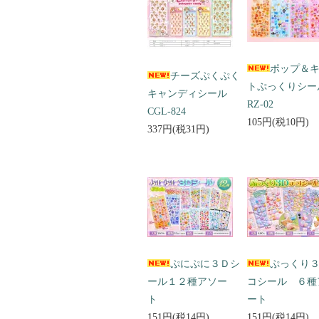
ポップ＆
チーズぷくぷく
トぷっくりシ
キャンディシール
RZ-02
CGL-824
105円(税10円)
337円(税31円)
ぷにぷに３Ｄシ
ぷっくり
ール１２種アソー
コシール ６種
ト
ート
151円(税14円)
151円(税14円)