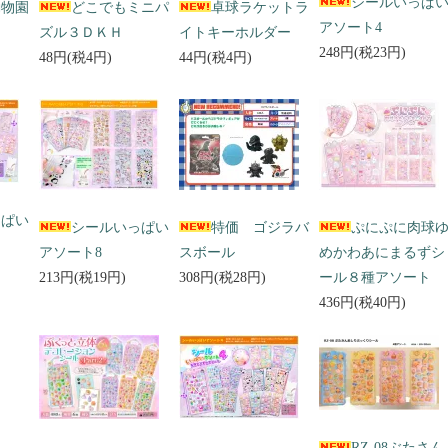
シールいっぱ
動物園
どこでもミニパ
卓球ラケットラ
アソート4
ズル３ＤＫＨ
イトキーホルダー
248円(税23円)
48円(税4円)
44円(税4円)
っぱい
シールいっぱい
特価 ゴジラバ
ぷにぷに肉球
アソート8
スボール
めかわあにまるずシ
213円(税19円)
308円(税28円)
ール８種アソート
436円(税40円)
RZ-08ぶたさん