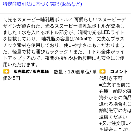
特定商取引法に基づく表記 (返品など)
＼光るスヌーピー哺乳瓶ボトル／ 可愛らしいスヌーピーデ
ザインが施された、光るスヌーピー哺乳瓶ボトルが登場し
ました！水を入れるボトル部分が、暗闇で光るLEDライト
を搭載しており、 哺乳瓶の容量は240mlで、丈夫なプラス
チック素材を使用しており、使いやすさにもこだわりまし
た。軽量で持ち運びもラクラク！また、ボトル全体がライ
トアップするので、夜間の授乳やお散歩時にも安全にご使
用いただけます。
数量：120個単位/ 単
価245円
代引き不可
■注文する前に
在庫 納期の
海外からの商品
遅れる場合も
納期厳守の方
遠慮ください
●又ご注文頂
る場合もござ