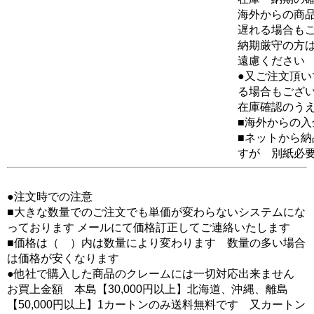
海外からの商品
遅れる場合も
納期厳守の方
遠慮ください
●又ご注文頂
る場合もござ
在庫確認のう
■海外からの
■ネットから
すが 別紙必
●注文時での注意
■大きな数量でのご注文でも単価が変わらないシステムにな
っております メールにて価格訂正してご連絡いたします
■価格は（ ）内は数量により変わります 数量の多い場合
は価格が安くなります
●他社で購入した商品のクレームには一切対応出来ません
お買上金額 本島【30,000円以上】北海道、沖縄、離島
【50,000円以上】1カートンのみ送料無料です 又カートン