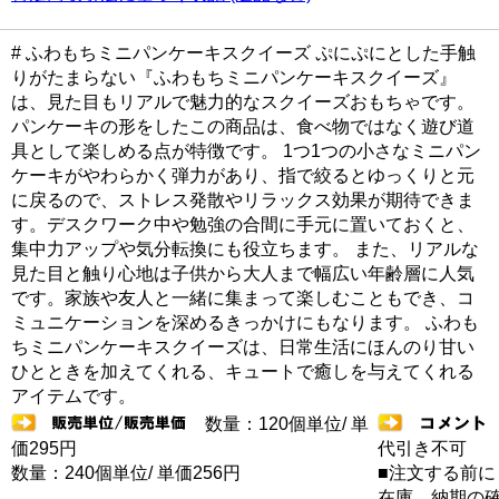
# ふわもちミニパンケーキスクイーズ ぷにぷにとした手触
りがたまらない『ふわもちミニパンケーキスクイーズ』
は、見た目もリアルで魅力的なスクイーズおもちゃです。
パンケーキの形をしたこの商品は、食べ物ではなく遊び道
具として楽しめる点が特徴です。 1つ1つの小さなミニパン
ケーキがやわらかく弾力があり、指で絞るとゆっくりと元
に戻るので、ストレス発散やリラックス効果が期待できま
す。デスクワーク中や勉強の合間に手元に置いておくと、
集中力アップや気分転換にも役立ちます。 また、リアルな
見た目と触り心地は子供から大人まで幅広い年齢層に人気
です。家族や友人と一緒に集まって楽しむこともでき、コ
ミュニケーションを深めるきっかけにもなります。 ふわも
ちミニパンケーキスクイーズは、日常生活にほんのり甘い
ひとときを加えてくれる、キュートで癒しを与えてくれる
アイテムです。
数量：120個単位/ 単
価295円
代引き不可
数量：240個単位/ 単価256円
■注文する前に
在庫 納期の