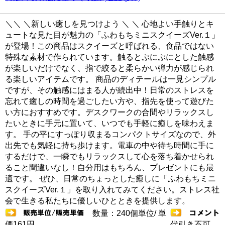
＼＼ ＼新しい癒しを見つけよう ＼ ＼ 心地よい手触りとキ
ュートな見た目が魅力の「ふわもちミニスクイーズVer.１」
が登場！この商品はスクイーズと呼ばれる、食品ではない
特殊な素材で作られています。触るとぷにぷにとした触感
が楽しいだけでなく、指で絞ると柔らかい弾力が感じられ
る楽しいアイテムです。 商品のディテールは一見シンプル
ですが、その触感にはまる人が続出中！日常のストレスを
忘れて癒しの時間を過ごしたい方や、指先を使って遊びた
い方におすすめです。デスクワークの合間やリラックスし
たいときに手元に置いて、いつでも手軽に癒しを味わえま
す。 手の平にすっぽり収まるコンパクトサイズなので、外
出先でも気軽に持ち歩けます。電車の中や待ち時間に手に
するだけで、一瞬でもリラックスして心を落ち着かせられ
ること間違いなし！自分用はもちろん、プレゼントにも最
適です。 ぜひ、日常のちょっとした癒しに「ふわもちミニ
スクイーズVer.１」を取り入れてみてください。ストレス社
会で生きる私たちに優しいひとときを提供します。
数量：240個単位/ 単
価161円
代引き不可