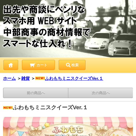
カート
検索
ホーム
＞
雑貨
＞
ふわもちミニスクイーズVer.１
前の商品へ
次の商品へ
ふわもちミニスクイーズVer.１