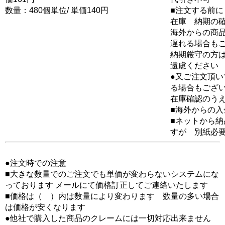
数量：480個単位/ 単価140円
■注文する前に
在庫 納期の
海外からの商品
遅れる場合も
納期厳守の方
遠慮ください
●又ご注文頂
る場合もござ
在庫確認のう
■海外からの
■ネットから
すが 別紙必
●注文時での注意
■大きな数量でのご注文でも単価が変わらないシステムにな
っております メールにて価格訂正してご連絡いたします
■価格は（ ）内は数量により変わります 数量の多い場合
は価格が安くなります
●他社で購入した商品のクレームには一切対応出来ません